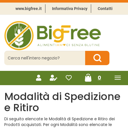
Passa
al
www.bigfree.it
Informativa Privacy
Contatti
contenuto
principale
BigFree
-
Punto
celiachia
Cerca
Prodotto
Cerca Prodotto
prodotti
0
inseriti
Modalità di Spedizione
e Ritiro
Di seguito elencate le Modalità di Spedizione e Ritiro dei
Prodotti acquistati. Per ogni Modalità sono elencate le