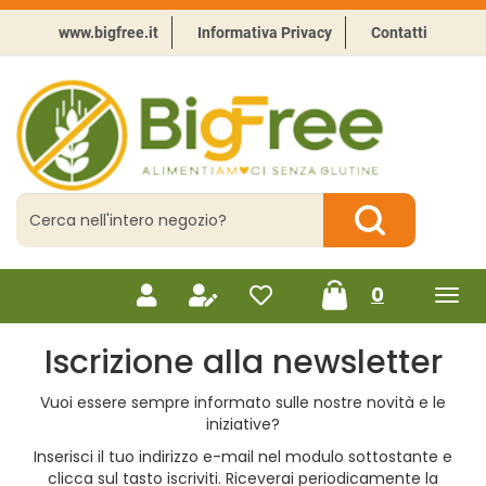
Passa
al
www.bigfree.it
Informativa Privacy
Contatti
contenuto
principale
BigFree
-
Punto
celiachia
Cerca
Prodotto
Cerca Prodotto
prodotti
0
inseriti
Iscrizione alla newsletter
Vuoi essere sempre informato sulle nostre novità e le
iniziative?
Inserisci il tuo indirizzo e-mail nel modulo sottostante e
clicca sul tasto iscriviti. Riceverai periodicamente la