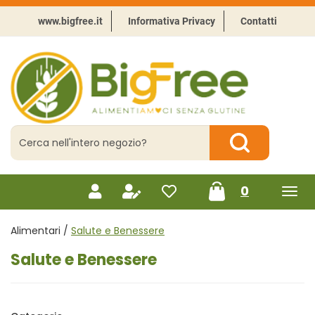
Passa
al
www.bigfree.it
Informativa Privacy
Contatti
contenuto
principale
BigFree
-
Punto
celiachia
Cerca
Prodotto
Cerca Prodotto
prodotti
0
inseriti
Alimentari /
Salute e Benessere
Salute e Benessere