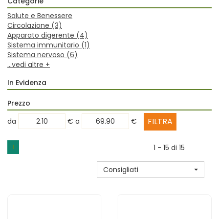
Categorie
Salute e Benessere
Circolazione
(3)
Apparato digerente
(4)
Sistema immunitario
(1)
Sistema nervoso
(6)
...vedi altre +
In Evidenza
Prezzo
filtra
filtra
da
€
a
€
da
a
1
1 - 15 di 15
Consigliati