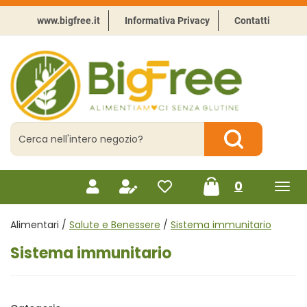
Passa
al
www.bigfree.it
Informativa Privacy
Contatti
contenuto
principale
BigFree
-
Punto
celiachia
Cerca
Prodotto
Cerca Prodotto
prodotti
0
inseriti
Alimentari /
Salute e Benessere
/
Sistema immunitario
Sistema immunitario