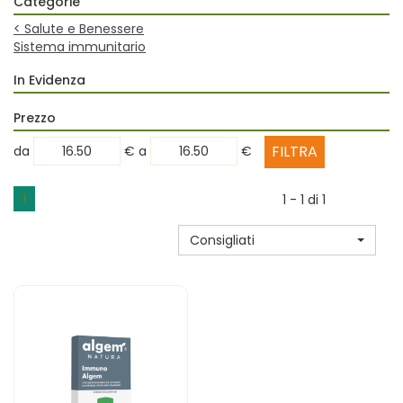
Categorie
<
Salute e Benessere
Sistema immunitario
In Evidenza
Prezzo
filtra
filtra
da
€
a
€
da
a
1
1 - 1 di 1
Consigliati