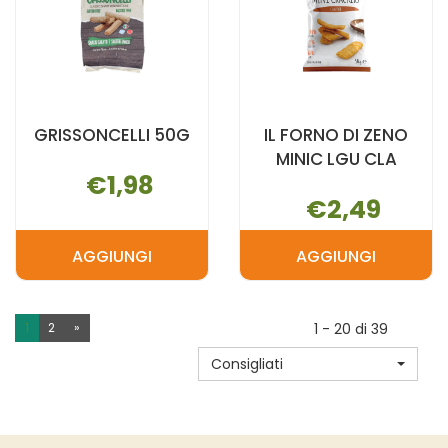
GRISSONCELLI 50G
IL FORNO DI ZENO
MINIC LGU CLA
€1,98
€2,49
AGGIUNGI
AGGIUNGI
AGGIUNGI GRISSONCELLI
AGGIUNGI IL
50G AL
FORNO
CARRELLO
DI
1
2
»
1 - 20 di 39
ZENO
Consigliati
MINIC
LGU
CLA AL