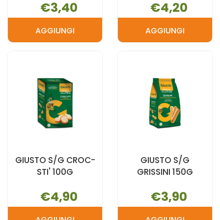
€3,40
€4,20
AGGIUNGI
AGGIUNGI
AGGIUNGI FARMO
AGGIUNGI 
GRISSINI
GRISSINI
SESAMO
SESAMO
200G AL
EVO
CARRELLO
200G AL
CARRELLO
GIUSTO S/G CROC-
GIUSTO S/G
STI' 100G
GRISSINI 150G
€4,90
€3,90
AGGIUNGI
AGGIUNGI