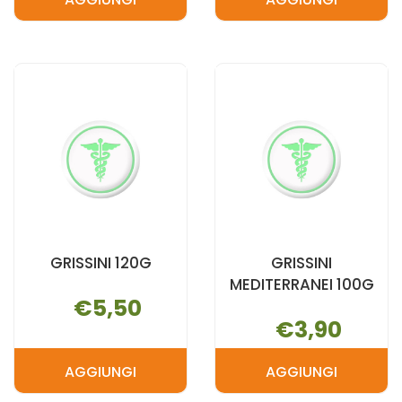
AGGIUNGI GIUSTO
AGGIUNGI G
S/G
S/G
CROC-
GRISSINI
STI'
150G AL
100G AL
CARRELLO
CARRELLO
GRISSINI 120G
GRISSINI
MEDITERRANEI 100G
€5,50
€3,90
AGGIUNGI
AGGIUNGI
AGGIUNGI GRISSINI
AGGIUNGI G