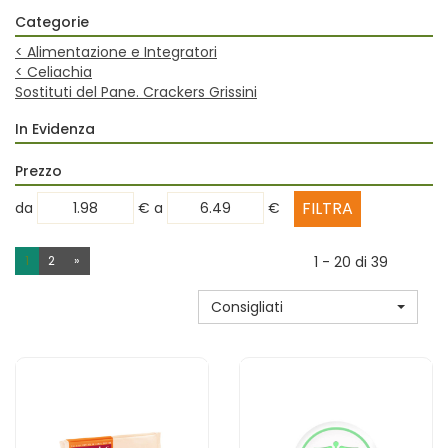
Categorie
<
Alimentazione e Integratori
<
Celiachia
Sostituti del Pane. Crackers Grissini
In Evidenza
Prezzo
filtra
filtra
da
€
a
€
da
a
1
2
»
1 - 20 di 39
Consigliati