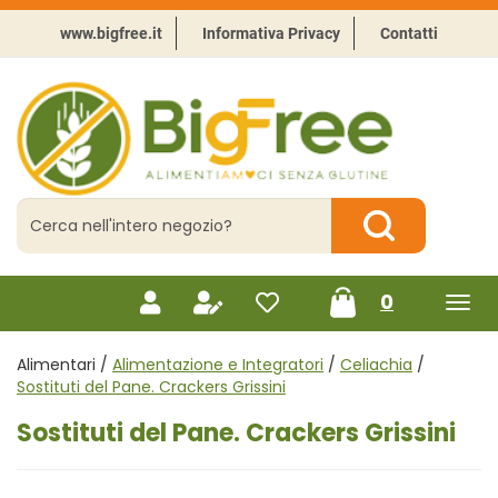
Passa
al
www.bigfree.it
Informativa Privacy
Contatti
contenuto
principale
BigFree
-
Punto
celiachia
Cerca
Prodotto
Cerca Prodotto
prodotti
0
inseriti
Alimentari /
Alimentazione e Integratori
/
Celiachia
/
Sostituti del Pane. Crackers Grissini
Sostituti del Pane. Crackers Grissini