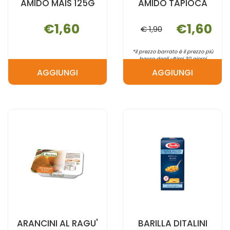
AMIDO MAIS 125G
AMIDO TAPIOCA
€1,60
€1,60
€ 1,90
*il prezzo barrato è il prezzo più
basso degli ultimi 30 giorni
AGGIUNGI
AGGIUNGI
AGGIUNGI AMIDO
AGGIUNGI 
MAIS
TAPIOCA AL
125G AL
CARRELLO
CARRELLO
ARANCINI AL RAGU'
BARILLA DITALINI