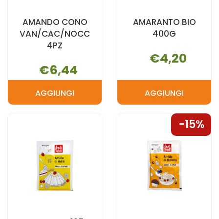
AMANDO CONO
AMARANTO BIO
VAN/CAC/NOCC
400G
4PZ
€4,20
€6,44
AGGIUNGI
AGGIUNGI
AGGIUNGI AMANDO
AGGIUNGI 
CONO
BIO
15%
VAN/CAC/NOCC
400G AL
4PZ AL
CARRELLO
CARRELLO