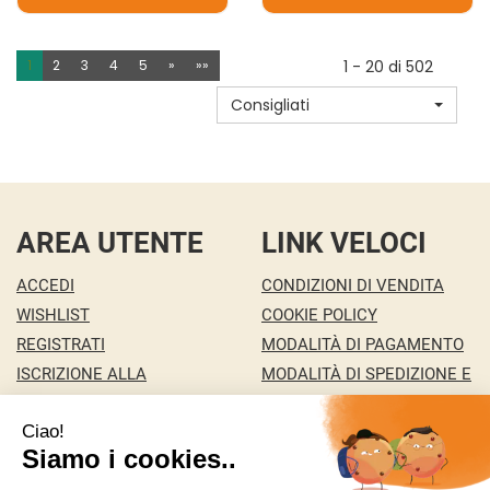
PREPARATO
VOLANTE
CECI
CACAO
1
2
3
4
5
»
»»
1 - 20 di 502
FALAFEL AL
IN
Consigliati
CARRELLO
TAZZA AL
CARRELLO
AREA UTENTE
LINK VELOCI
ACCEDI
CONDIZIONI DI VENDITA
WISHLIST
COOKIE POLICY
REGISTRATI
MODALITÀ DI PAGAMENTO
ISCRIZIONE ALLA
MODALITÀ DI SPEDIZIONE E
NEWSLETTER
RITIRO
CONTATTI
INFORMATIVA PRIVACY