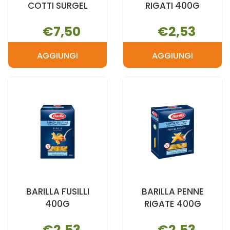
COTTI SURGEL
RIGATI 400G
€7,50
€2,53
AGGIUNGI
AGGIUNGI
AGGIUNGI ARANCINI
AGGIUNGI B
AL
DITALINI
RAGU'
RIGATI
COTTI
400G AL
SURGEL AL
CARRELLO
CARRELLO
BARILLA FUSILLI
BARILLA PENNE
400G
RIGATE 400G
€2,53
€2,53