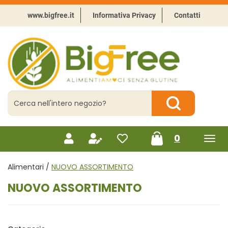
Passa
al
www.bigfree.it
Informativa Privacy
Contatti
contenuto
principale
BigFree
-
Punto
celiachia
Cerca
Prodotto
Cerca Prodotto
prodotti
0
inseriti
Alimentari /
NUOVO ASSORTIMENTO
NUOVO ASSORTIMENTO