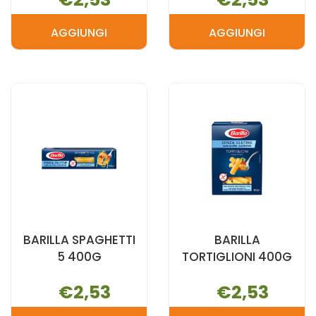
AGGIUNGI
AGGIUNGI
AGGIUNGI BARILLA
AGGIUNGI B
FUSILLI
PENNE
400G AL
RIGATE
CARRELLO
400G AL
CARRELLO
BARILLA SPAGHETTI
BARILLA
5 400G
TORTIGLIONI 400G
€2,53
€2,53