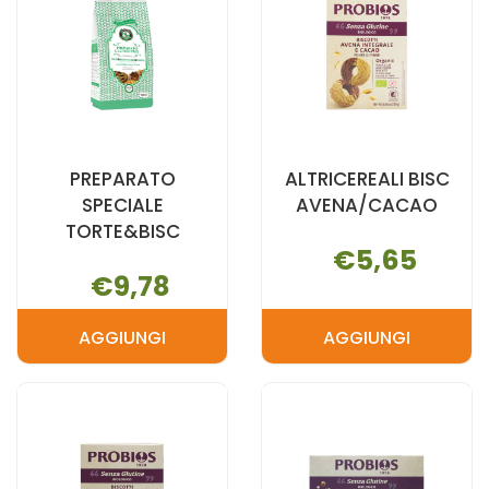
PREPARATO
ALTRICEREALI BISC
SPECIALE
AVENA/CACAO
TORTE&BISC
€5,65
€9,78
AGGIUNGI
AGGIUNGI
AGGIUNGI PREPARATO
AGGIUNGI A
SPECIALE
BISC
TORTE&BISC AL
AVENA/CAC
CARRELLO
CARRELLO