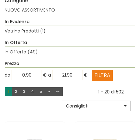
Categorie
NUOVO ASSORTIMENTO
In Evidenza
Vetrina Prodotti
(1)
In Offerta
In Offerta
(49)
Prezzo
filtra
filtra
da
€
a
€
da
a
1
2
3
4
5
»
»»
1 - 20 di 502
Consigliati