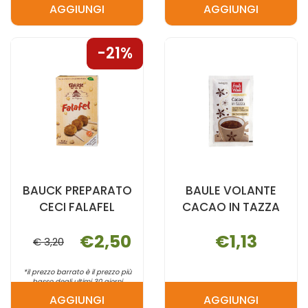
AGGIUNGI
AGGIUNGI
AGGIUNGI BARILLA
AGGIUNGI B
SPAGHETTI
TORTIGLION
21%
5
400G AL
400G AL
CARRELLO
CARRELLO
BAUCK PREPARATO
BAULE VOLANTE
CECI FALAFEL
CACAO IN TAZZA
€2,50
€1,13
€ 3,20
*il prezzo barrato è il prezzo più
basso degli ultimi 30 giorni
AGGIUNGI
AGGIUNGI
AGGIUNGI BAUCK
AGGIUNGI B