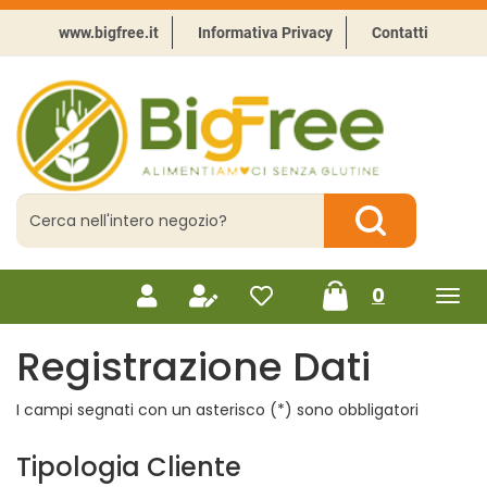
Passa
al
www.bigfree.it
Informativa Privacy
Contatti
contenuto
principale
BigFree
-
Punto
celiachia
Cerca
Prodotto
Cerca Prodotto
prodotti
0
inseriti
Registrazione Dati
I campi segnati con un asterisco (*) sono obbligatori
Tipologia Cliente