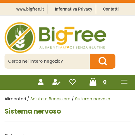
Passa
al
www.bigfree.it
Informativa Privacy
Contatti
contenuto
principale
BigFree
-
Punto
celiachia
Cerca
Prodotto
Cerca Prodotto
prodotti
0
inseriti
Alimentari /
Salute e Benessere
/
Sistema nervoso
Sistema nervoso