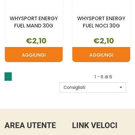
WHYSPORT ENERGY
WHYSPORT ENERGY
FUEL MAND 30G
FUEL NOCI 30G
€2,10
€2,10
AGGIUNGI
AGGIUNGI
AGGIUNGI WHYSPORT
AGGIUNGI 
ENERGY
ENERGY
FUEL
FUEL
1
1 - 6 di 6
MAND
NOCI
Consigliati
30G AL
30G AL
CARRELLO
CARRELLO
AREA UTENTE
LINK VELOCI