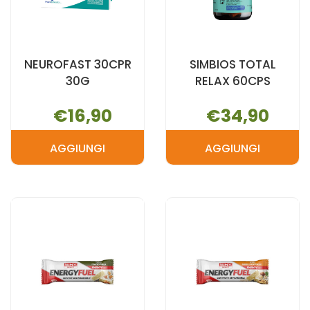
NEUROFAST 30CPR
SIMBIOS TOTAL
30G
RELAX 60CPS
€16,90
€34,90
AGGIUNGI
AGGIUNGI
AGGIUNGI NEUROFAST
AGGIUNGI S
30CPR
TOTAL
30G AL
RELAX
CARRELLO
60CPS AL
CARRELLO