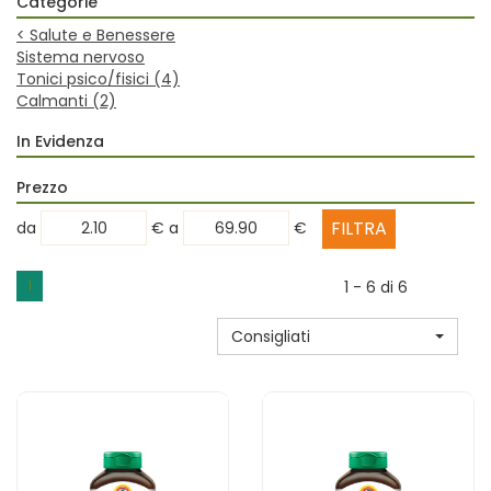
Categorie
<
Salute e Benessere
Sistema nervoso
Tonici psico/fisici
(4)
Calmanti
(2)
In Evidenza
Prezzo
filtra
filtra
da
€
a
€
da
a
1
1 - 6 di 6
Consigliati