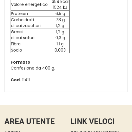
359 kcal
Valore energetico
1524 kJ
Proteien
6,5 g
Carboidrati
78 g
di cui zuccheri
1,2 g
Grassi
1,2 g
di cui saturi
0,3 g
Fibra
1,1 g
Sodio
0,003
Formato
Confezione da 400 g.
Cod.
11411
AREA UTENTE
LINK VELOCI