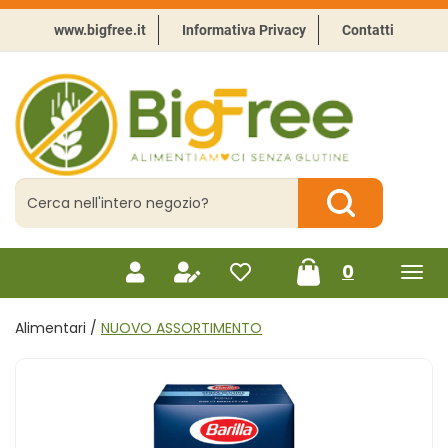
Passa
al
www.bigfree.it
Informativa Privacy
Contatti
contenuto
principale
BigFree
-
Punto
celiachia
Cerca
Prodotto
Cerca Prodotto
prodotti
0
inseriti
Alimentari /
NUOVO ASSORTIMENTO