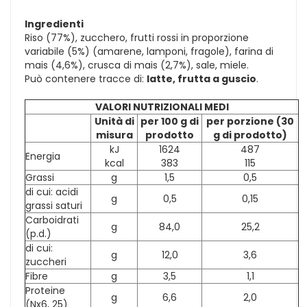
Ingredienti
Riso (77%), zucchero, frutti rossi in proporzione
variabile (5%) (amarene, lamponi, fragole), farina di
mais (4,6%), crusca di mais (2,7%), sale, miele.
Può contenere tracce di:
latte, frutta a guscio
.
VALORI NUTRIZIONALI MEDI
Unità di
per 100 g di
per porzione (30
misura
prodotto
g di prodotto)
kJ
1624
487
Energia
kcal
383
115
Grassi
g
1,5
0,5
di cui: acidi
g
0,5
0,15
grassi saturi
Carboidrati
g
84,0
25,2
(p.d.)
di cui:
g
12,0
3,6
zuccheri
Fibre
g
3,5
1,1
Proteine
g
6,6
2,0
(Nx6, 25)