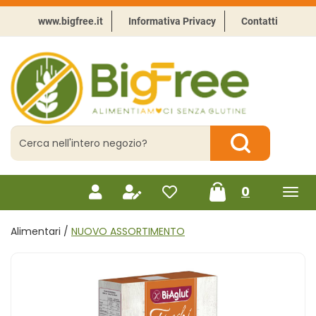
Passa
al
www.bigfree.it
Informativa Privacy
Contatti
contenuto
principale
BigFree
-
Punto
celiachia
Cerca
Prodotto
Cerca Prodotto
prodotti
0
inseriti
Alimentari /
NUOVO ASSORTIMENTO