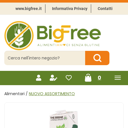
Passa
al
www.bigfree.it
Informativa Privacy
Contatti
contenuto
principale
BigFree
-
Punto
celiachia
Cerca
Prodotto
Cerca Prodotto
prodotti
0
inseriti
Alimentari /
NUOVO ASSORTIMENTO