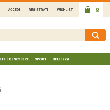
0
ACCEDI
REGISTRATI
WISHLIST
ARTICOLI
INSERITI
Cerca P
UTE E BENESSERE
SPORT
BELLEZZA
G