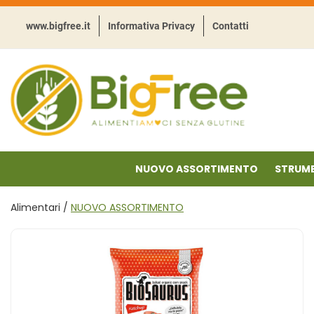
Passa
al
www.bigfree.it
Informativa Privacy
Contatti
contenuto
principale
BigFree
-
Punto
celiachia
NUOVO ASSORTIMENTO
STRUME
Alimentari /
NUOVO ASSORTIMENTO