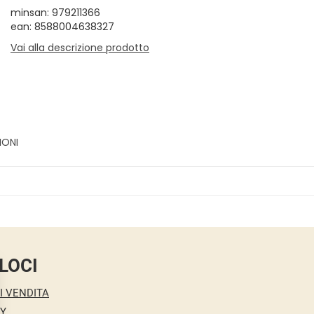
minsan: 979211366
ean: 8588004638327
Vai alla descrizione prodotto
IONI
LOCI
I VENDITA
CY