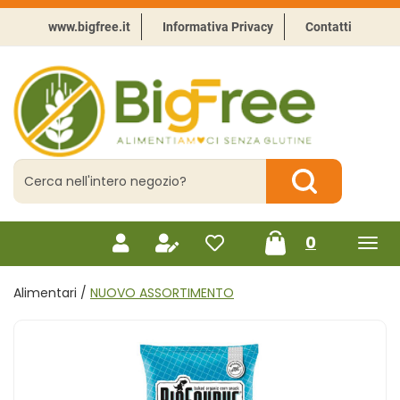
Passa
al
www.bigfree.it
Informativa Privacy
Contatti
contenuto
principale
BigFree
-
Punto
celiachia
Cerca
Prodotto
Cerca Prodotto
prodotti
0
inseriti
Alimentari /
NUOVO ASSORTIMENTO