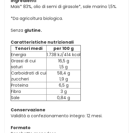
Ingredienti
Mais* 83%, olio di semi di girasole*, sale marino 1,5%.
*Da agricoltura biologica.
Senza
glutine.
Caratteristiche nutrizionali
Tenori medi
per 100 g
Energia
1.738 kJ/414 kcal
Grassi di cui
16,5 g
saturi
1,5 g
Carboidrati di cui
58,4 g
zuccheri
1,9 g
Proteina
6,5 g
Fibra
3 g
Sale
0,84 g
Conservazione
Validità a confezionamento integro: 12 mesi.
Formato