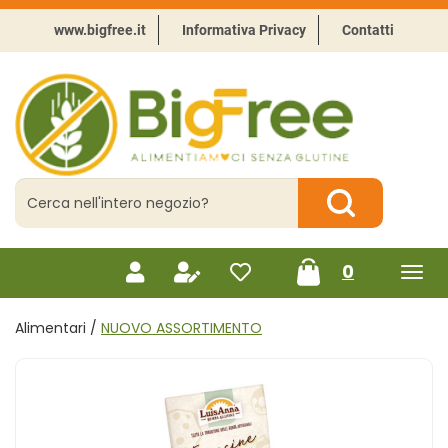
Passa
al
www.bigfree.it
Informativa Privacy
Contatti
contenuto
principale
BigFree
-
Punto
celiachia
Cerca
Prodotto
Cerca Prodotto
prodotti
0
inseriti
Alimentari /
NUOVO ASSORTIMENTO