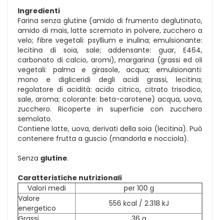
Ingredienti
Farina senza glutine (amido di frumento deglutinato,
amido di mais, latte scremato in polvere, zucchero a
velo; fibre vegetali: psyllium e inulina; emulsionante:
lecitina di soia, sale; addensante: guar, E464,
carbonato di calcio, aromi), margarina (grassi ed oli
vegetali: palma e girasole, acqua; emulsionanti:
mono e digliceridi degli acidi grassi, lecitina;
regolatore di acidità: acido citrico, citrato trisodico,
sale, aroma; colorante: beta-carotene) acqua, uova,
zucchero. Ricoperte in superficie con zucchero
semolato.
Contiene latte, uova, derivati della soia (lecitina). Può
contenere frutta a guscio (mandorla e nocciola).
Senza
glutine
.
Caratteristiche nutrizionali
Valori medi
per 100 g
Valore
556 kcal / 2.318 kJ
energetico
Grassi
36 g