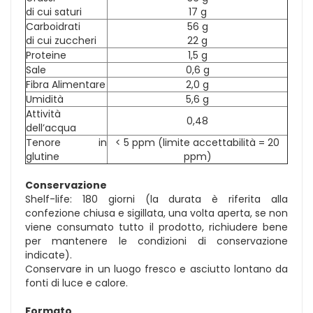
di cui saturi
17 g
Carboidrati
56 g
di cui zuccheri
22 g
Proteine
1,5 g
Sale
0,6 g
Fibra Alimentare
2,0 g
Umidità
5,6 g
Attività
0,48
dell’acqua
Tenore in
< 5 ppm (limite accettabilità = 20
glutine
ppm)
Conservazione
Shelf-life: 180 giorni (la durata è riferita alla
confezione chiusa e sigillata, una volta aperta, se non
viene consumato tutto il prodotto, richiudere bene
per mantenere le condizioni di conservazione
indicate).
Conservare in un luogo fresco e asciutto lontano da
fonti di luce e calore.
Formato