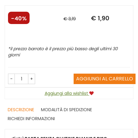
€ 1,90
Sconto
Prezzo
40%
€ 3,19
del
scontato
*il prezzo barrato è il prezzo più basso degli ultimi 30
giorni
AGGIUNGI AL CARRELLO
-
+
Aggiungi alla wishlist
DESCRIZIONE
MODALITÀ DI SPEDIZIONE
RICHIEDI INFORMAZIONI