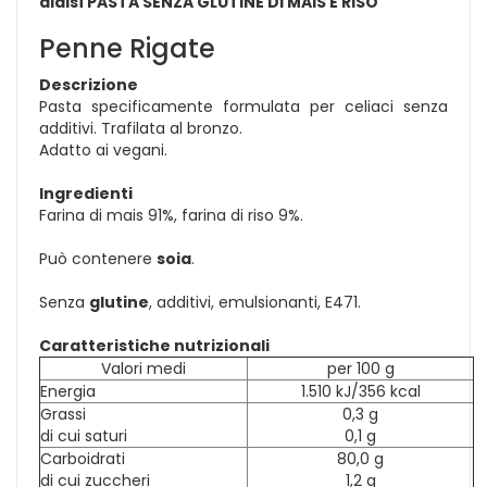
dialsì PASTA SENZA GLUTINE DI MAIS E RISO
Penne Rigate
Descrizione
Pasta specificamente formulata per celiaci senza
additivi. Trafilata al bronzo.
Adatto ai vegani.
Ingredienti
Farina di mais 91%, farina di riso 9%.
Può contenere
soia
.
Senza
glutine
, additivi, emulsionanti, E471.
Caratteristiche nutrizionali
Valori medi
per 100 g
Energia
1.510 kJ/356 kcal
Grassi
0,3 g
di cui saturi
0,1 g
Carboidrati
80,0 g
di cui zuccheri
1,2 g