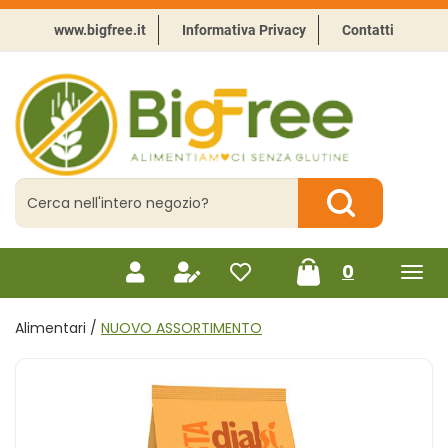
Passa
al
www.bigfree.it
Informativa Privacy
Contatti
contenuto
principale
BigFree
-
Punto
celiachia
Cerca
Prodotto
Cerca Prodotto
prodotti
0
inseriti
Alimentari /
NUOVO ASSORTIMENTO