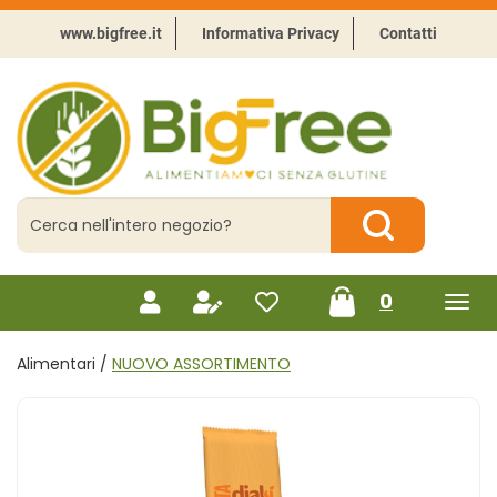
Passa
al
www.bigfree.it
Informativa Privacy
Contatti
contenuto
principale
BigFree
-
Punto
celiachia
Cerca
Prodotto
Cerca Prodotto
prodotti
0
inseriti
Alimentari /
NUOVO ASSORTIMENTO