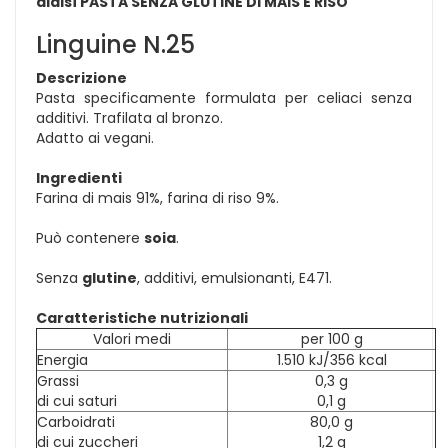
dialsì PASTA SENZA GLUTINE DI MAIS E RISO
Linguine N.25
Descrizione
Pasta specificamente formulata per celiaci senza
additivi. Trafilata al bronzo.
Adatto ai vegani.
Ingredienti
Farina di mais 91%, farina di riso 9%.
Può contenere
soia
.
Senza
glutine
, additivi, emulsionanti, E471.
Caratteristiche nutrizionali
Valori medi
per 100 g
Energia
1.510 kJ/356 kcal
Grassi
0,3 g
di cui saturi
0,1 g
Carboidrati
80,0 g
di cui zuccheri
1,2 g