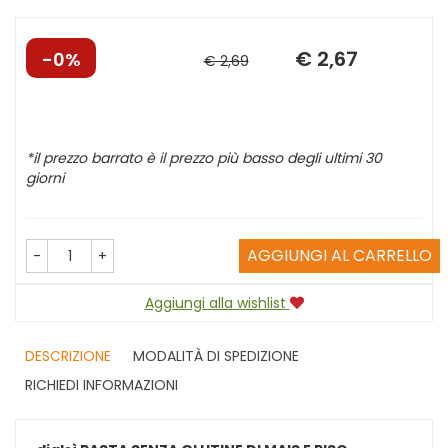
€ 2,67
Sconto
Prezzo
0%
€ 2,69
del
scontato
*il prezzo barrato è il prezzo più basso degli ultimi 30
giorni
AGGIUNGI AL CARRELLO
-
+
Aggiungi alla wishlist
DESCRIZIONE
MODALITÀ DI SPEDIZIONE
RICHIEDI INFORMAZIONI