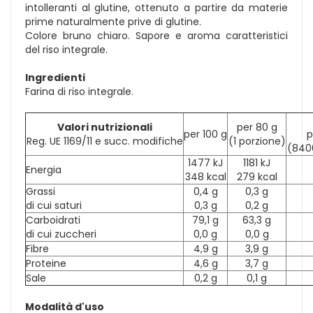
intolleranti al glutine, ottenuto a partire da materie
prime naturalmente prive di glutine.
Colore bruno chiaro. Sapore e aroma caratteristici
del riso integrale.
Ingredienti
Farina di riso integrale.
Valori nutrizionali
per 80 g
per 100 g
p
Reg. UE 1169/11 e succ. modifiche
(1 porzione)
(840
1477 kJ
1181 kJ
Energia
348 kcal
279 kcal
Grassi
0,4 g
0,3 g
di cui saturi
0,3 g
0,2 g
Carboidrati
79,1 g
63,3 g
di cui zuccheri
0,0 g
0,0 g
Fibre
4,9 g
3,9 g
Proteine
4,6 g
3,7 g
Sale
0,2 g
0,1 g
Modalità d'uso