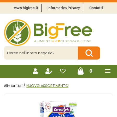
Passa
al
www.bigfree.it
Informativa Privacy
Contatti
contenuto
principale
BigFree
-
Punto
celiachia
Cerca
Prodotto
Cerca Prodotto
prodotti
0
inseriti
Alimentari /
NUOVO ASSORTIMENTO