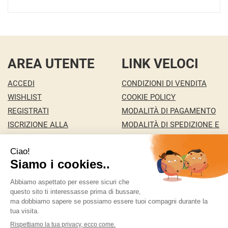
AREA UTENTE
LINK VELOCI
ACCEDI
CONDIZIONI DI VENDITA
WISHLIST
COOKIE POLICY
REGISTRATI
MODALITÀ DI PAGAMENTO
ISCRIZIONE ALLA
MODALITÀ DI SPEDIZIONE E
NEWSLETTER
RITIRO
CONTATTI
INFORMATIVA PRIVACY
MA.RI 29 S.A.S. DI MARCO PONZA & C.
- della Pace
146/c 36100 Vicenza ( VI)
ordini@bigfree.it
|
Tel.: 338 2431351
| P.Iva:
04155950241 | Numero R.E.A.: