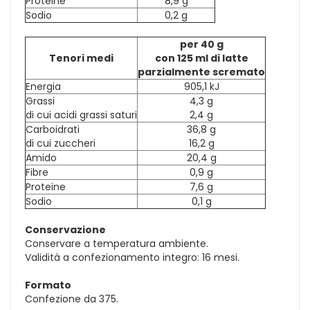
Proteine
8,9 g
Sodio
0,2 g
per 40 g
Tenori medi
con 125 ml di latte
parzialmente scremato
Energia
905,1 kJ
Grassi
4,3 g
di cui acidi grassi saturi
2,4 g
Carboidrati
36,8 g
di cui zuccheri
16,2 g
Amido
20,4 g
Fibre
0,9 g
Proteine
7,6 g
Sodio
0,1 g
Conservazione
Conservare a temperatura ambiente.
Validità a confezionamento integro: 16 mesi.
Formato
Confezione da 375.