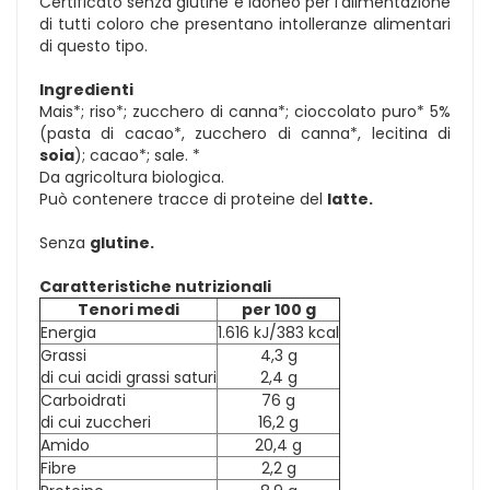
Certificato senza glutine è idoneo per l'alimentazione
di tutti coloro che presentano intolleranze alimentari
di questo tipo.
Ingredienti
Mais*; riso*; zucchero di canna*; cioccolato puro* 5%
(pasta di cacao*, zucchero di canna*, lecitina di
soia
); cacao*; sale. *
Da agricoltura biologica.
Può contenere tracce di proteine del
latte.
Senza
glutine.
Caratteristiche nutrizionali
Tenori medi
per 100 g
Energia
1.616 kJ/383 kcal
Grassi
4,3 g
di cui acidi grassi saturi
2,4 g
Carboidrati
76 g
di cui zuccheri
16,2 g
Amido
20,4 g
Fibre
2,2 g