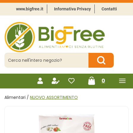
Passa
al
www.bigfree.it
Informativa Privacy
Contatti
contenuto
principale
BigFree
-
Punto
celiachia
Cerca
Prodotto
Cerca Prodotto
prodotti
0
inseriti
Alimentari /
NUOVO ASSORTIMENTO