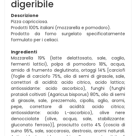
digeribile
Descrizione
Pizza capricciosa.
Prodotti 100% italiani (mozzarella e pomodoro).
Prodotto da forno surgelato specificatamente
formulato per i celiaci.
Ingredienti
Mozzarella 19% (latte delattosato, sale, caglio,
fermenti lattici), polpa di pomodoro 18%, acqua,
amido di frumento deglutinato, ortaggi 14% [carciofi
(foglie di carciofo 75%, olio di semi di girasole, sale,
correttori di acidità: acido citrico, acido lattico;
antiossidante: acido ascorbico), funghi (funghi
prataioli coltivati (Agaricus bisporus) 80%, olio di semi
di girasole, sale, prezzemolo, cipolla, aglio, aromi,
pepe, correttore di acidità: acido citrico;
antiossidante: acido L-ascorbico), olive nere
denocciolate (olive, acqua, sale, stabilizzante:
gluconato ferroso)], prosciutto cotto 4% (coscia di
suino 95%, sale, saccarosio, destrosio, aromi naturali.