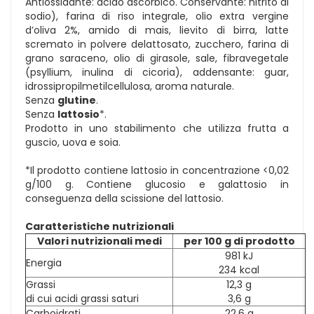
Antiossidante: acido ascorbico. Conservante: nitrito di
sodio), farina di riso integrale, olio extra vergine
d’oliva 2%, amido di mais, lievito di birra, latte
scremato in polvere delattosato, zucchero, farina di
grano saraceno, olio di girasole, sale, fibravegetale
(psyllium, inulina di cicoria), addensante: guar,
idrossipropilmetilcellulosa, aroma naturale.
Senza
glutine
.
Senza
lattosio
*.
Prodotto in uno stabilimento che utilizza frutta a
guscio, uova e soia.
*Il prodotto contiene lattosio in concentrazione <0,02
g/100 g. Contiene glucosio e galattosio in
conseguenza della scissione del lattosio.
Caratteristiche nutrizionali
Valori nutrizionali medi
per 100 g di prodotto
981 kJ
Energia
234 kcal
Grassi
12,3 g
di cui acidi grassi saturi
3,6 g
Carboidrati
22,6 g