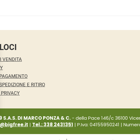
LOCI
I VENDITA
CY
 PAGAMENTO
SPEDIZIONE E RITIRO
 PRIVACY
9 S.A.S. DI MARCO PONZA & C.
- della Pace 146/c 36100 Vicen
i@bigfree.it
|
Tel.: 338 2431351
| P.Iva: 04155950241 | Numero 