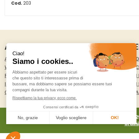
Cod.
203
AREA UTENTE
LINK VE
ACCEDI
CONDIZIONI D
WISHLIST
COOKIE POLI
REGISTRATI
MODALITÀ DI
ISCRIZIONE ALLA NEWSLETTER
MODALITÀ DI 
CONTATTI
INFORMATIVA
MA.RI 2
ordin