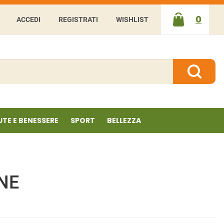
0
ACCEDI
REGISTRATI
WISHLIST
ARTICOLI
INSERITI
Cerca P
UTE E BENESSERE
SPORT
BELLEZZA
NNE