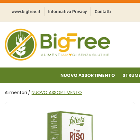
Passa
al
www.bigfree.it
Informativa Privacy
Contatti
contenuto
principale
BigFree
-
Punto
celiachia
NUOVO ASSORTIMENTO
STRUME
Alimentari /
NUOVO ASSORTIMENTO