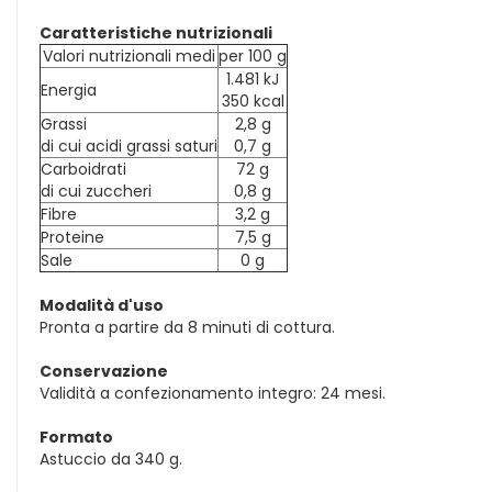
Caratteristiche nutrizionali
Valori nutrizionali medi
per 100 g
1.481 kJ
Energia
350 kcal
Grassi
2,8 g
di cui acidi grassi saturi
0,7 g
Carboidrati
72 g
di cui zuccheri
0,8 g
Fibre
3,2 g
Proteine
7,5 g
Sale
0 g
Modalità d'uso
Pronta a partire da 8 minuti di cottura.
Conservazione
Validità a confezionamento integro: 24 mesi.
Formato
Astuccio da 340 g.