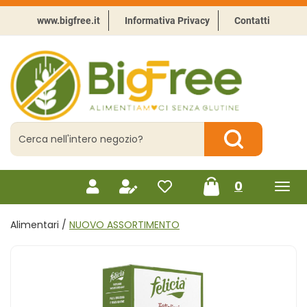
Passa
al
www.bigfree.it
Informativa Privacy
Contatti
contenuto
principale
BigFree
-
Punto
celiachia
Cerca
Prodotto
Cerca Prodotto
prodotti
0
inseriti
Alimentari /
NUOVO ASSORTIMENTO