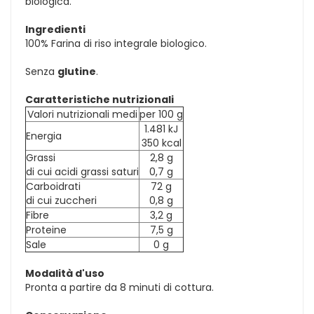
biologica.
Ingredienti
100% Farina di riso integrale biologico.
Senza
glutine
.
Caratteristiche nutrizionali
Valori nutrizionali medi
per 100 g
1.481 kJ
Energia
350 kcal
Grassi
2,8 g
di cui acidi grassi saturi
0,7 g
Carboidrati
72 g
di cui zuccheri
0,8 g
Fibre
3,2 g
Proteine
7,5 g
Sale
0 g
Modalità d'uso
Pronta a partire da 8 minuti di cottura.