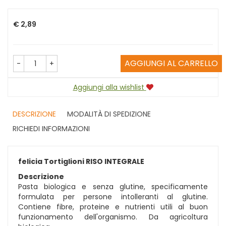
Prezzo
€ 2,89
AGGIUNGI AL CARRELLO
-
+
Aggiungi alla wishlist
DESCRIZIONE
MODALITÀ DI SPEDIZIONE
RICHIEDI INFORMAZIONI
felicia Tortiglioni RISO INTEGRALE
Descrizione
Pasta biologica e senza glutine, specificamente
formulata per persone intolleranti al glutine.
Contiene fibre, proteine e nutrienti utili al buon
funzionamento dell'organismo. Da agricoltura