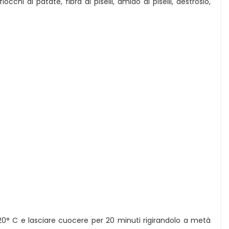
cchi di patate, fibra di piselli, amido di piselli, destrosio,
220° C e lasciare cuocere per 20 minuti rigirandolo a metà