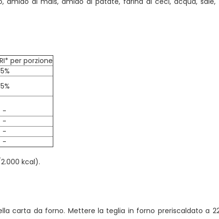
, amido di mais, amido di patate, farina di ceci, acqua, sale, fio
RI* per porzione
15%
15%
-
-
-
-
2.000 kcal).
ella carta da forno. Mettere la teglia in forno preriscaldato a 