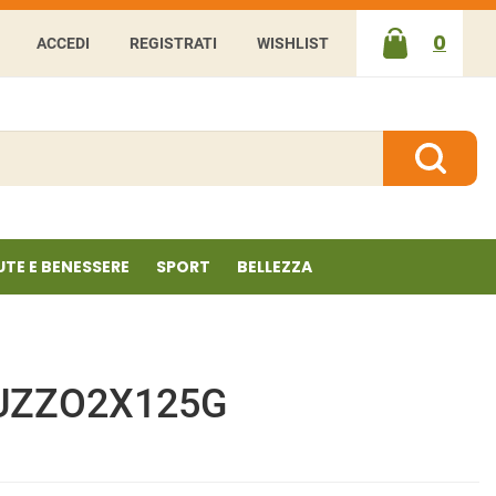
0
ACCEDI
REGISTRATI
WISHLIST
ARTICOLI
INSERITI
Cerca P
UTE E BENESSERE
SPORT
BELLEZZA
UZZO2X125G