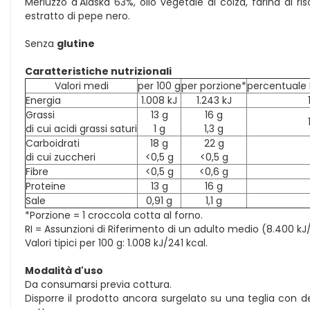
Merluzzo d'Alaska 63%, olio vegetale di colza, farina di riso
estratto di pepe nero.
Senza
glutine
Caratteristiche nutrizionali
Valori medi
per 100 g
per porzione*
percentuale 
Energia
1.008 kJ
1.243 kJ
Grassi
13 g
16 g
di cui acidi grassi saturi
1 g
1,3 g
Carboidrati
18 g
22 g
di cui zuccheri
<0,5 g
<0,5 g
Fibre
<0,5 g
<0,6 g
Proteine
13 g
16 g
Sale
0,91 g
1,1 g
*Porzione = 1 croccola cotta al forno.
RI = Assunzioni di Riferimento di un adulto medio (8.400 kJ/
Valori tipici per 100 g: 1.008 kJ/241 kcal.
Modalità d'uso
Da consumarsi previa cottura.
Disporre il prodotto ancora surgelato su una teglia con d