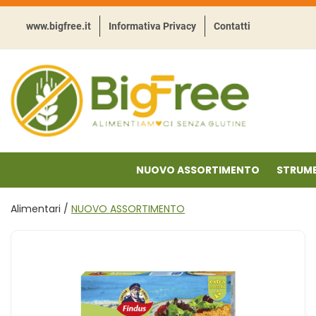
Passa
al
www.bigfree.it
Informativa Privacy
Contatti
contenuto
principale
BigFree
-
Punto
celiachia
NUOVO ASSORTIMENTO
STRUME
Alimentari /
NUOVO ASSORTIMENTO