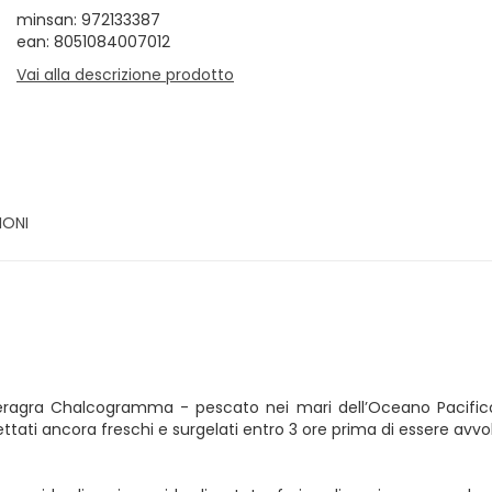
minsan: 972133387
ean: 8051084007012
Vai alla descrizione prodotto
IONI
Theragra Chalcogramma - pescato nei mari dell’Oceano Pacifico
ettati ancora freschi e surgelati entro 3 ore prima di essere avv