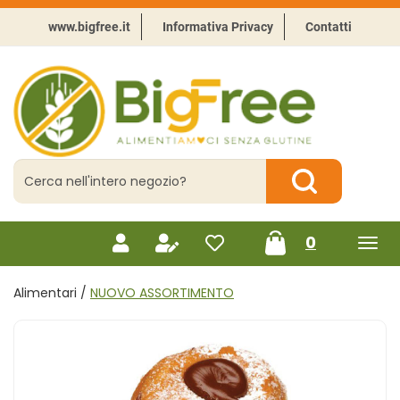
Passa
al
www.bigfree.it
Informativa Privacy
Contatti
contenuto
principale
BigFree
-
Punto
celiachia
Cerca
Prodotto
Cerca Prodotto
prodotti
0
inseriti
Alimentari /
NUOVO ASSORTIMENTO