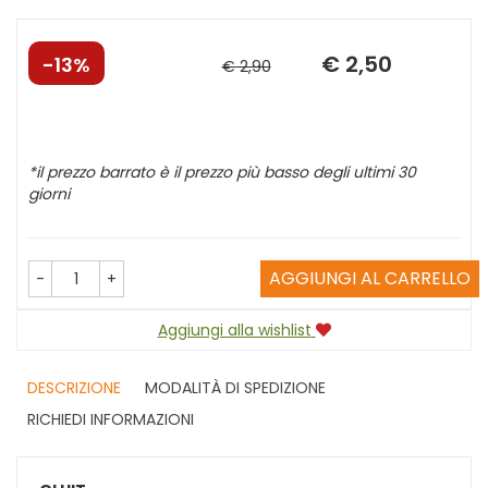
€ 2,50
Sconto
Prezzo
13%
€ 2,90
del
scontato
*il prezzo barrato è il prezzo più basso degli ultimi 30
giorni
AGGIUNGI AL CARRELLO
-
+
Aggiungi alla wishlist
DESCRIZIONE
MODALITÀ DI SPEDIZIONE
RICHIEDI INFORMAZIONI