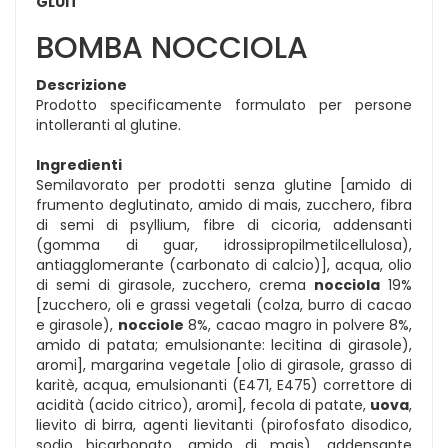
GLUIT
BOMBA NOCCIOLA
Descrizione
Prodotto specificamente formulato per persone
intolleranti al glutine.
Ingredienti
Semilavorato per prodotti senza glutine [amido di
frumento deglutinato, amido di mais, zucchero, fibra
di semi di psyllium, fibre di cicoria, addensanti
(gomma di guar, idrossipropilmetilcellulosa),
antiagglomerante (carbonato di calcio)], acqua, olio
di semi di girasole, zucchero, crema
nocciola
19%
[zucchero, oli e grassi vegetali (colza, burro di cacao
e girasole),
nocciole
8%, cacao magro in polvere 8%,
amido di patata; emulsionante: lecitina di girasole),
aromi], margarina vegetale [olio di girasole, grasso di
karitè, acqua, emulsionanti (E471, E475) correttore di
acidità (acido citrico), aromi], fecola di patate,
uova
,
lievito di birra, agenti lievitanti (pirofosfato disodico,
sodio bicarbonato, amido di mais), addensante