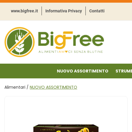
Passa
al
www.bigfree.it
Informativa Privacy
Contatti
contenuto
principale
BigFree
-
Punto
celiachia
NUOVO ASSORTIMENTO
STRUME
Alimentari /
NUOVO ASSORTIMENTO