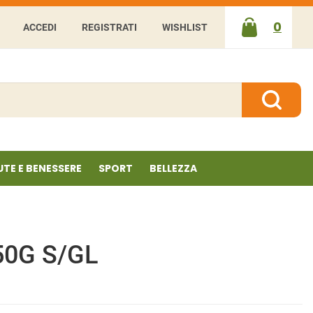
0
ACCEDI
REGISTRATI
WISHLIST
ARTICOLI
INSERITI
Cerca P
UTE E BENESSERE
SPORT
BELLEZZA
50G S/GL