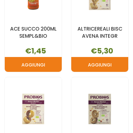
ACE SUCCO 200ML
ALTRICEREALI BISC
SEMPL&BIO
AVENA INTEGR
€1,45
€5,30
AGGIUNGI
AGGIUNGI
AGGIUNGI ACE
AGGIUNGI A
SUCCO
BISC
200ML
AVENA
SEMPL&BIO AL
INTEGR AL
CARRELLO
CARRELLO