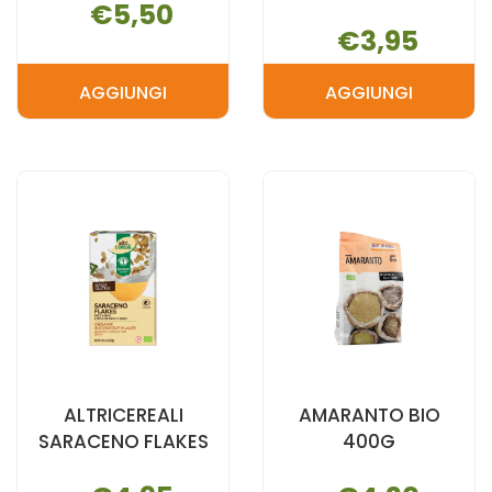
€5,50
€3,95
AGGIUNGI
AGGIUNGI
AGGIUNGI ALTRICEREALI
AGGIUNGI A
PREPARATO
QUADRET
DOLCI AL
SARAC/QUI 
CARRELLO
CARRELLO
ALTRICEREALI
AMARANTO BIO
SARACENO FLAKES
400G