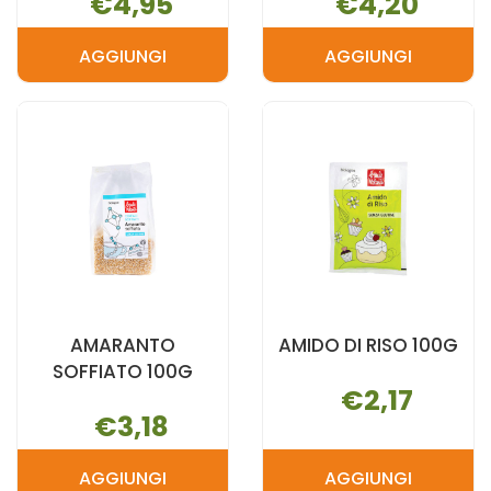
€4,95
€4,20
AGGIUNGI
AGGIUNGI
AGGIUNGI ALTRICEREALI
AGGIUNGI 
SARACENO
BIO
FLAKES AL
400G AL
CARRELLO
CARRELLO
AMARANTO
AMIDO DI RISO 100G
SOFFIATO 100G
€2,17
€3,18
AGGIUNGI
AGGIUNGI
AGGIUNGI AMARANTO
AGGIUNGI 