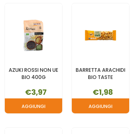
MAIS
TAPIOCA AL
125G AL
CARRELLO
CARRELLO
AZUKI ROSSI NON UE
BARRETTA ARACHIDI
BIO 400G
BIO TASTE
€3,97
€1,98
AGGIUNGI
AGGIUNGI
AGGIUNGI AZUKI
AGGIUNGI 
ROSSI
ARACHIDI
NON
BIO
UE
TASTE AL