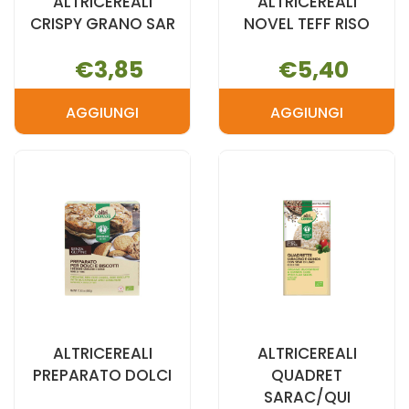
ALTRICEREALI
ALTRICEREALI
CRISPY GRANO SAR
NOVEL TEFF RISO
€3,85
€5,40
AGGIUNGI
AGGIUNGI
AGGIUNGI ALTRICEREALI
AGGIUNGI A
CRISPY
NOVEL
GRANO
TEFF
SAR AL
RISO AL
CARRELLO
CARRELLO
ALTRICEREALI
ALTRICEREALI
PREPARATO DOLCI
QUADRET
SARAC/QUI