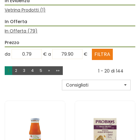
In Evidenza
Vetrina Prodotti
(1)
In Offerta
In Offerta
(79)
Prezzo
filtra
filtra
da
€
a
€
da
a
1
2
3
4
5
»
»»
1 - 20 di 144
Consigliati