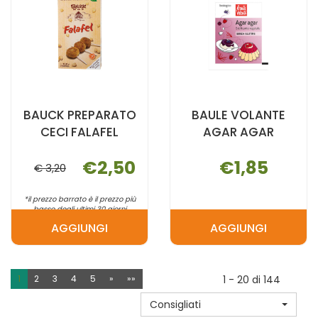
CARRELLO
CARRELLO
BAUCK PREPARATO
BAULE VOLANTE
CECI FALAFEL
AGAR AGAR
€2,50
€1,85
€ 3,20
*il prezzo barrato è il prezzo più
basso degli ultimi 30 giorni
AGGIUNGI
AGGIUNGI
AGGIUNGI BAUCK
AGGIUNGI B
PREPARATO
VOLANTE
CECI
AGAR
1
2
3
4
5
»
»»
1 - 20 di 144
FALAFEL AL
AGAR AL
Consigliati
CARRELLO
CARRELLO