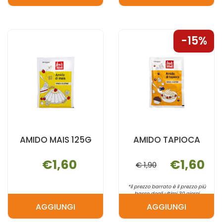
SOFFIATO
DI
100G AL
RISO
CARRELLO
100G AL
15%
CARRELLO
AMIDO MAIS 125G
AMIDO TAPIOCA
€1,60
€1,60
€ 1,90
*il prezzo barrato è il prezzo più
basso degli ultimi 30 giorni
AGGIUNGI
AGGIUNGI
AGGIUNGI AMIDO
AGGIUNGI 