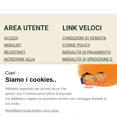
AREA UTENTE
LINK VELOCI
ACCEDI
CONDIZIONI DI VENDITA
WISHLIST
COOKIE POLICY
REGISTRATI
MODALITÀ DI PAGAMENTO
ISCRIZIONE ALLA
MODALITÀ DI SPEDIZIONE E
NEWSLETTER
RITIRO
CONTATTI
INFORMATIVA PRIVACY
MA.RI 29 S.A.S. DI MARCO PONZA & C.
- della Pace
146/c 36100 Vicenza ( VI)
ordini@bigfree.it
|
Tel.: 338 2431351
| P.Iva:
04155950241 | Numero R.E.A.: