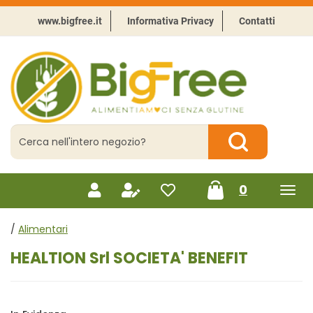
Passa
al
www.bigfree.it
Informativa Privacy
Contatti
contenuto
principale
BigFree
-
Punto
celiachia
Cerca
Prodotto
Cerca Prodotto
prodotti
0
inseriti
/
Alimentari
HEALTION Srl SOCIETA' BENEFIT