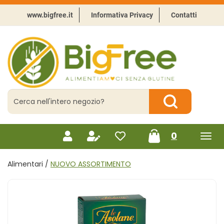
Passa
al
www.bigfree.it
Informativa Privacy
Contatti
contenuto
principale
BigFree
-
Punto
celiachia
Cerca
Prodotto
Cerca Prodotto
prodotti
0
inseriti
Alimentari /
NUOVO ASSORTIMENTO