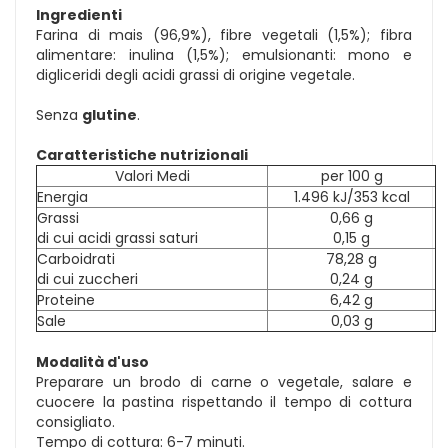
Ingredienti
Farina di mais (96,9%), fibre vegetali (1,5%); fibra
alimentare: inulina (1,5%); emulsionanti: mono e
digliceridi degli acidi grassi di origine vegetale.
Senza
glutine
.
Caratteristiche nutrizionali
Valori Medi
per 100 g
Energia
1.496 kJ/353 kcal
Grassi
0,66 g
di cui acidi grassi saturi
0,15 g
Carboidrati
78,28 g
di cui zuccheri
0,24 g
Proteine
6,42 g
Sale
0,03 g
Modalità d'uso
Preparare un brodo di carne o vegetale, salare e
cuocere la pastina rispettando il tempo di cottura
consigliato.
Tempo di cottura: 6-7 minuti.