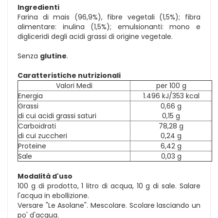
Ingredienti
Farina di mais (96,9%), fibre vegetali (1,5%); fibra
alimentare: inulina (1,5%); emulsionanti: mono e
digliceridi degli acidi grassi di origine vegetale.
Senza
glutine
.
Caratteristiche nutrizionali
Valori Medi
per 100 g
Energia
1.496 kJ/353 kcal
Grassi
0,66 g
di cui acidi grassi saturi
0,15 g
Carboidrati
78,28 g
di cui zuccheri
0,24 g
Proteine
6,42 g
Sale
0,03 g
Modalità d'uso
100 g di prodotto, 1 litro di acqua, 10 g di sale. Salare
l'acqua in ebollizione.
Versare "Le Asolane". Mescolare. Scolare lasciando un
po' d'acqua.