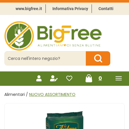
Passa
al
www.bigfree.it
Informativa Privacy
Contatti
contenuto
principale
BigFree
-
Punto
celiachia
Cerca
Prodotto
Cerca Prodotto
prodotti
0
inseriti
Alimentari /
NUOVO ASSORTIMENTO