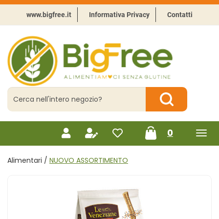
Passa
al
www.bigfree.it
Informativa Privacy
Contatti
contenuto
principale
BigFree
-
Punto
celiachia
Cerca
Prodotto
Cerca Prodotto
prodotti
0
inseriti
Alimentari /
NUOVO ASSORTIMENTO