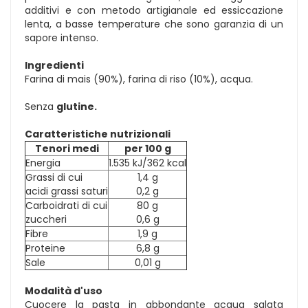
additivi e con metodo artigianale ed essiccazione
lenta, a basse temperature che sono garanzia di un
sapore intenso.
Ingredienti
Farina di mais (90%), farina di riso (10%), acqua.
Senza
glutine.
Caratteristiche nutrizionali
Tenori medi
per 100 g
Energia
1.535 kJ/362 kcal
Grassi di cui
1,4 g
acidi grassi saturi
0,2 g
Carboidrati di cui
80 g
zuccheri
0,6 g
Fibre
1,9 g
Proteine
6,8 g
Sale
0,01 g
Modalità d'uso
Cuocere la pasta in abbondante acqua salata