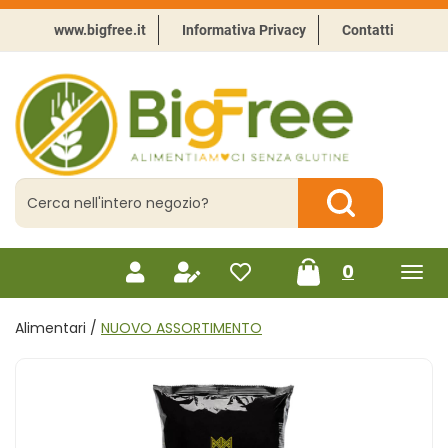
Passa
al
www.bigfree.it
Informativa Privacy
Contatti
contenuto
principale
BigFree
-
Punto
celiachia
Cerca
Prodotto
Cerca Prodotto
prodotti
0
inseriti
Alimentari /
NUOVO ASSORTIMENTO