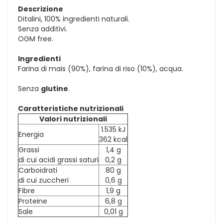
Descrizione
Ditalini, 100% ingredienti naturali.
Senza additivi.
OGM free.
Ingredienti
Farina di mais (90%), farina di riso (10%), acqua.
Senza
glutine
.
Caratteristiche nutrizionali
Valori nutrizionali
1.535 kJ
Energia
362 kcal
Grassi
1,4 g
di cui acidi grassi saturi
0,2 g
Carboidrati
80 g
di cui zuccheri
0,6 g
Fibre
1,9 g
Proteine
6,8 g
Sale
0,01 g