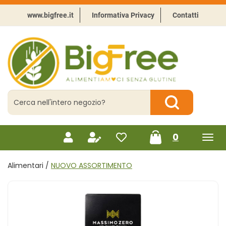
Passa
al
www.bigfree.it
Informativa Privacy
Contatti
contenuto
principale
BigFree
-
Punto
celiachia
Cerca
Prodotto
Cerca Prodotto
prodotti
0
inseriti
Alimentari /
NUOVO ASSORTIMENTO