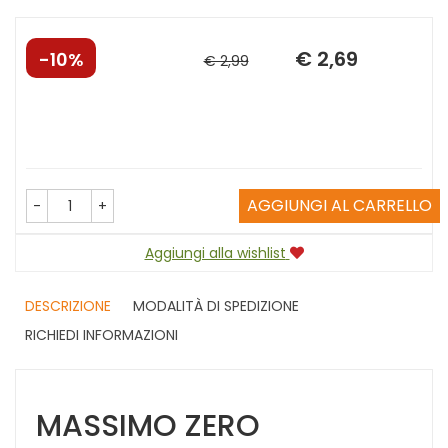
Sconto
Prezzo
€ 2,69
10%
€ 2,99
del
scontato
AGGIUNGI AL CARRELLO
-
+
Aggiungi alla wishlist
DESCRIZIONE
MODALITÀ DI SPEDIZIONE
RICHIEDI INFORMAZIONI
MASSIMO ZERO