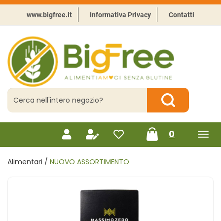
Passa
al
www.bigfree.it
Informativa Privacy
Contatti
contenuto
principale
BigFree
-
Punto
celiachia
Cerca
Prodotto
Cerca Prodotto
prodotti
0
inseriti
Alimentari /
NUOVO ASSORTIMENTO