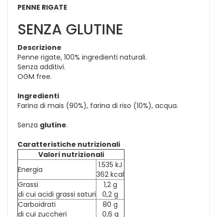
PENNE RIGATE
SENZA GLUTINE
Descrizione
Penne rigate, 100% ingredienti naturali.
Senza additivi.
OGM free.
Ingredienti
Farina di mais (90%), farina di riso (10%), acqua.
Senza
glutine
.
Caratteristiche nutrizionali
Valori nutrizionali
1.535 kJ
Energia
362 kcal
Grassi
1,2 g
di cui acidi grassi saturi
0,2 g
Carboidrati
80 g
di cui zuccheri
0,6 g