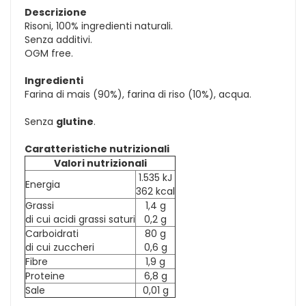
Descrizione
Risoni, 100% ingredienti naturali.
Senza additivi.
OGM free.
Ingredienti
Farina di mais (90%), farina di riso (10%), acqua.
Senza
glutine
.
Caratteristiche nutrizionali
Valori nutrizionali
1.535 kJ
Energia
362 kcal
Grassi
1,4 g
di cui acidi grassi saturi
0,2 g
Carboidrati
80 g
di cui zuccheri
0,6 g
Fibre
1,9 g
Proteine
6,8 g
Sale
0,01 g