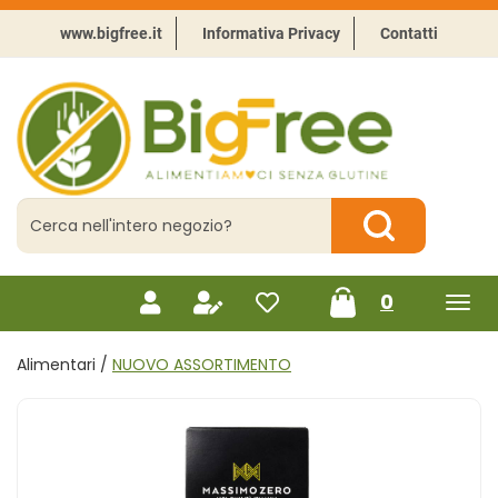
Passa
al
www.bigfree.it
Informativa Privacy
Contatti
contenuto
principale
BigFree
-
Punto
celiachia
Cerca
Prodotto
Cerca Prodotto
prodotti
0
inseriti
Alimentari /
NUOVO ASSORTIMENTO