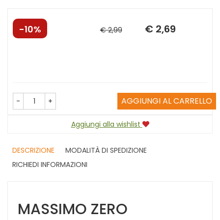
Sconto
Prezzo
€ 2,69
10%
€ 2,99
del
scontato
AGGIUNGI AL CARRELLO
-
+
Aggiungi alla wishlist
DESCRIZIONE
MODALITÀ DI SPEDIZIONE
RICHIEDI INFORMAZIONI
MASSIMO ZERO