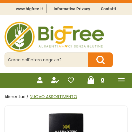
Passa
al
www.bigfree.it
Informativa Privacy
Contatti
contenuto
principale
BigFree
-
Punto
celiachia
Cerca
Prodotto
Cerca Prodotto
prodotti
0
inseriti
Alimentari /
NUOVO ASSORTIMENTO