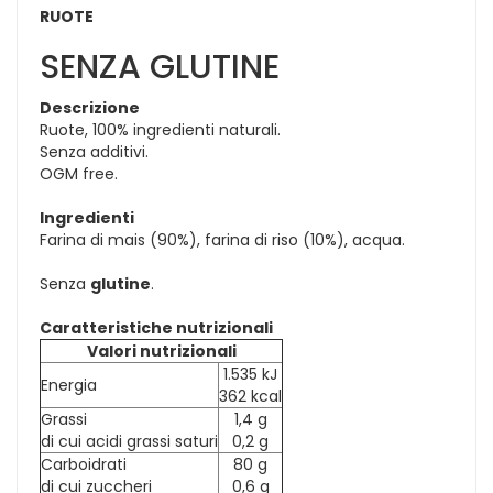
RUOTE
SENZA GLUTINE
Descrizione
Ruote, 100% ingredienti naturali.
Senza additivi.
OGM free.
Ingredienti
Farina di mais (90%), farina di riso (10%), acqua.
Senza
glutine
.
Caratteristiche nutrizionali
Valori nutrizionali
1.535 kJ
Energia
362 kcal
Grassi
1,4 g
di cui acidi grassi saturi
0,2 g
Carboidrati
80 g
di cui zuccheri
0,6 g