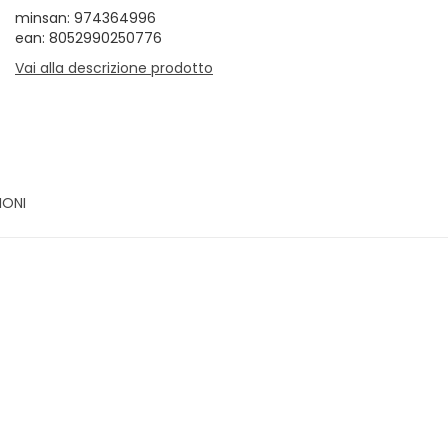
minsan: 974364996
ean: 8052990250776
Vai alla descrizione prodotto
IONI