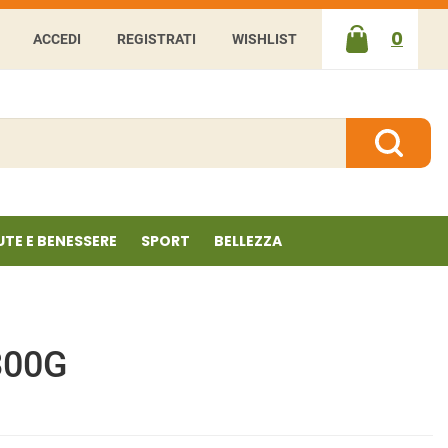
0
ACCEDI
REGISTRATI
WISHLIST
ARTICOLI
INSERITI
Cerca P
UTE E BENESSERE
SPORT
BELLEZZA
300G