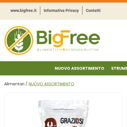
Passa
al
www.bigfree.it
Informativa Privacy
Contatti
contenuto
principale
BigFree
-
Punto
celiachia
NUOVO ASSORTIMENTO
STRUME
Alimentari /
NUOVO ASSORTIMENTO