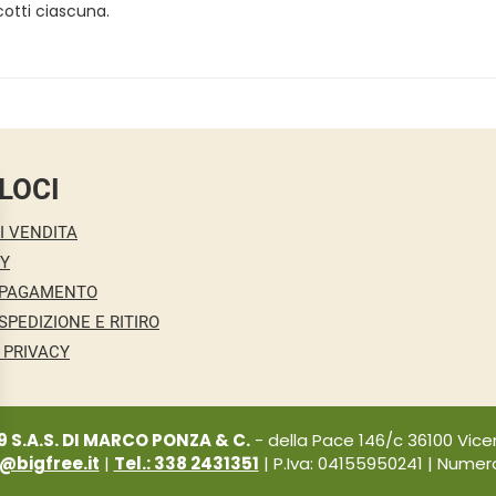
otti ciascuna.
LOCI
I VENDITA
CY
 PAGAMENTO
SPEDIZIONE E RITIRO
 PRIVACY
9 S.A.S. DI MARCO PONZA & C.
- della Pace 146/c 36100 Vicen
i@bigfree.it
|
Tel.: 338 2431351
| P.Iva: 04155950241 | Numero 