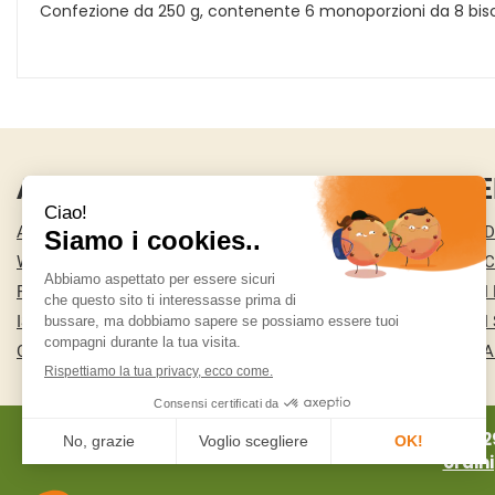
Confezione da 250 g, contenente 6 monoporzioni da 8 bisc
AREA UTENTE
LINK VE
ACCEDI
CONDIZIONI D
WISHLIST
COOKIE POLI
REGISTRATI
MODALITÀ DI
ISCRIZIONE ALLA NEWSLETTER
MODALITÀ DI 
CONTATTI
INFORMATIVA
MA.RI 2
ordin