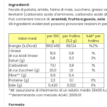
Ingredienti
Fecola di patata, amido, farina di mais, zucchero, grasso ve
lievitanti (carbonato acido d'ammonio, carbonato acido di
Può contenere tracce di:
arachidi, frutta a guscio, soia
.
Gli ingredienti evidenziati possono provocare reazioni in per
per 100
per frollino
%AR* per
Valori medi
g
(5,2 g)
frollino
Energia (kJ/kcal)
1913/455
99/24
1%/1%
>Grassi
15,6
0,8
1%
di cui Acidi Grassi
5,8
0,3
2%
Saturi (g)
Carboidrati
73,1
3,8
1%
di cui Zuccheri (g)
20,0
1,0
1%
Fibre** (g)
6,9
0,4
Proteine (g)
2,3
0,1
0%
Sale (g)
0,420
0,022
0%
*AR: assunzione di riferimento di un adulto medio (8400 k
**determinante con metodo AOAC 2009.01
Formato