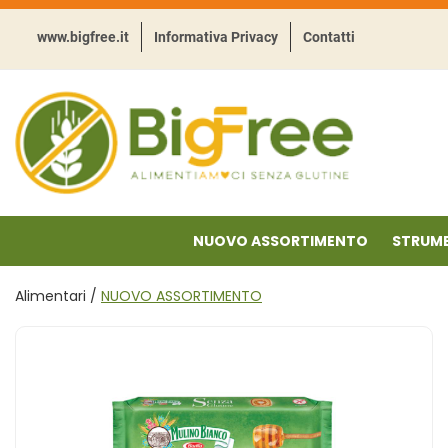
Passa
al
www.bigfree.it
Informativa Privacy
Contatti
contenuto
principale
BigFree
-
Punto
celiachia
NUOVO ASSORTIMENTO
STRUME
Alimentari /
NUOVO ASSORTIMENTO