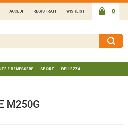
0
ACCEDI
REGISTRATI
WISHLIST
ARTICOLI
INSERITI
Cerca P
UTE E BENESSERE
SPORT
BELLEZZA
LE M250G