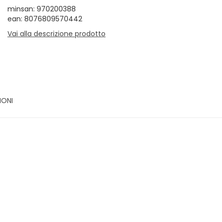
minsan: 970200388
ean: 8076809570442
Vai alla descrizione prodotto
IONI