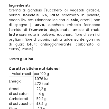
Ingredienti
Crema al gianduia [zucchero; oli vegetali: girasole,
palma;
nocciole
12%,
latte
scremato in polvere,
cacao 6%, emulsionante lecitina di
soia
, aromi], pan
di spagna [
uova
, zucchero, miscela farinacea
(amido di
frumento
deglutinato, amido di mais,
latte
scremato in polvere, zucchero, fibre di semi di
psyllium; fibre di cicoria: inulina; addensante: gomma
di guar; E464; antiagglomerante: carbonato di
calcio), miele].
Senza
glutine
.
Caratteristiche nutrizionali
Valori medi
per 100 g
1.976 kJ
Energia
472 kcal
Grassi
22,2 g
di cui saturi
4 g
Carboidrati
59,2 g
di cui zuccheri
43,4 g
Fibre
2,2 g