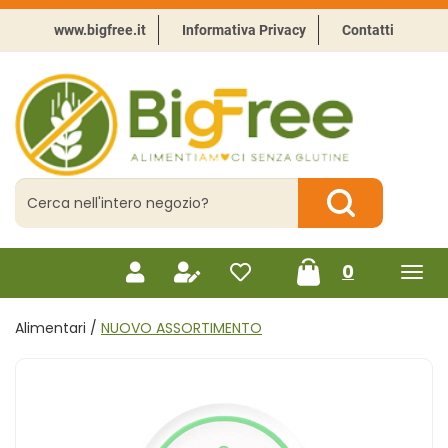
Passa
al
www.bigfree.it
Informativa Privacy
Contatti
contenuto
principale
BigFree
-
Punto
celiachia
Cerca
Prodotto
Cerca Prodotto
prodotti
0
inseriti
Alimentari /
NUOVO ASSORTIMENTO