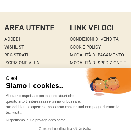
AREA UTENTE
LINK VELOCI
ACCEDI
CONDIZIONI DI VENDITA
WISHLIST
COOKIE POLICY
REGISTRATI
MODALITÀ DI PAGAMENTO
ISCRIZIONE ALLA
MODALITÀ DI SPEDIZIONE E
NEWSLETTER
RITIRO
CONTATTI
INFORMATIVA PRIVACY
MA.RI 29 S.A.S. DI MARCO PONZA & C.
- della Pace
146/c 36100 Vicenza ( VI)
ordini@bigfree.it
|
Tel.: 338 2431351
| P.Iva:
04155950241 | Numero R.E.A.: