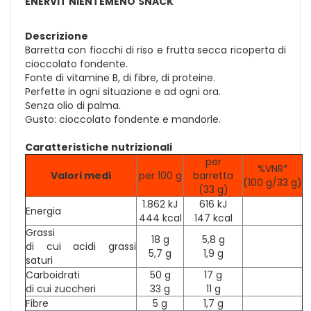
ENERVIT NIENTEMENO
SNACK
Descrizione
Barretta con fiocchi di riso e frutta secca ricoperta di
cioccolato fondente.
Fonte di vitamine B, di fibre, di proteine.
Perfette in ogni situazione e ad ogni ora.
Senza olio di palma.
Gusto: cioccolato fondente e mandorle.
Caratteristiche nutrizionali
per
%VNR*
Valori medi
per 100 g
barretta
(100 g/33 g)
(33 g)
1.862 kJ
616 kJ
Energia
444 kcal
147 kcal
Grassi
18 g
5,8 g
di cui acidi grassi
5,7 g
1,9 g
saturi
Carboidrati
50 g
17 g
di cui zuccheri
33 g
11 g
Fibre
5 g
1,7 g