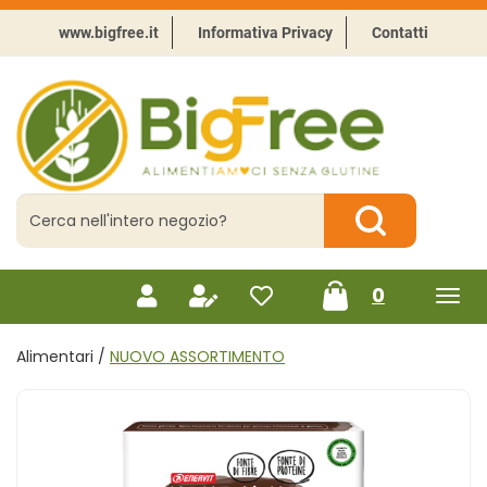
Passa
al
www.bigfree.it
Informativa Privacy
Contatti
contenuto
principale
BigFree
-
Punto
celiachia
Cerca
Prodotto
Cerca Prodotto
prodotti
0
inseriti
Alimentari /
NUOVO ASSORTIMENTO