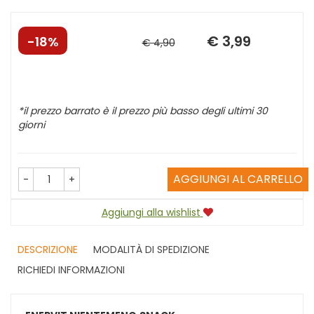
€ 3,99
Sconto
Prezzo
18%
€ 4,90
del
scontato
*il prezzo barrato è il prezzo più basso degli ultimi 30
giorni
AGGIUNGI AL CARRELLO
-
+
Aggiungi alla wishlist
DESCRIZIONE
MODALITÀ DI SPEDIZIONE
RICHIEDI INFORMAZIONI