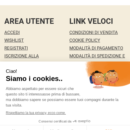
AREA UTENTE
LINK VELOCI
ACCEDI
CONDIZIONI DI VENDITA
WISHLIST
COOKIE POLICY
REGISTRATI
MODALITÀ DI PAGAMENTO
ISCRIZIONE ALLA
MODALITÀ DI SPEDIZIONE E
NEWSLETTER
RITIRO
CONTATTI
INFORMATIVA PRIVACY
MA.RI 29 S.A.S. DI MARCO PONZA & C.
- della Pace
146/c 36100 Vicenza ( VI)
ordini@bigfree.it
|
Tel.: 338 2431351
| P.Iva:
04155950241 | Numero R.E.A.:
Powered by
Prenofa
Web Design
Fulcri srl