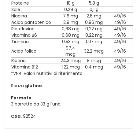
Proteine
18 g
5,8 g
Sale
0,29 g
0,1 g
Niacina
7,8 mg
2,6 mg
49/16
Acido pantotenico
2,9 mg
0,96 mg
49/16
Riboflavina
0,68 mg
0,22 mg
49/16
Vitamina B6
0,68 mg
0,22 mg
49/16
Tiamina
0,53 mg
0,17 mg
49/16
97,4
Acido folico
32,2 mcg
49/16
mcg
Biotina
24,3 mcg
8 mcg
49/16
Vitamina B12
1,22 mcg
0,4 mcg
49/16
*VNR=valori nutritivi di riferimento
Senza
glutine
.
Formato
3 barrette da 33 g l'una.
Cod.
92524