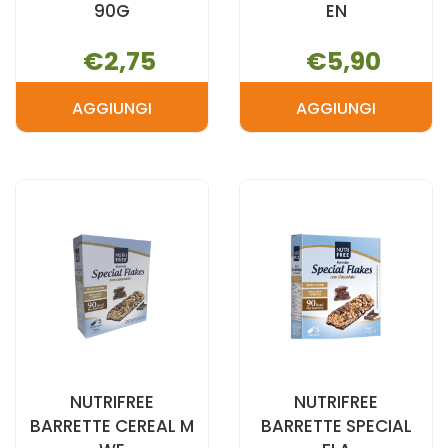
90G
EN
€2,75
€5,90
AGGIUNGI
AGGIUNGI
AGGIUNGI NUTRIFREE
AGGIUNGI N
BAGUETTE
BARRETTE
INTEGR
CEREAL
90G AL
M
CARRELLO
EN AL
CARRELLO
NUTRIFREE
NUTRIFREE
BARRETTE CEREAL M
BARRETTE SPECIAL