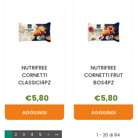
ALB
CIOC
4X60G AL
4X60G AL
CARRELLO
CARRELLO
NUTRIFREE
NUTRIFREE
CORNETTI
CORNETTI FRUT
CLASSICI4PZ
BOS4PZ
€5,80
€5,80
AGGIUNGI
AGGIUNGI
AGGIUNGI NUTRIFREE
AGGIUNGI N
CORNETTI
CORNETTI
CLASSICI4PZ AL
FRUT
1
2
3
4
5
»
»»
1 - 20 di 84