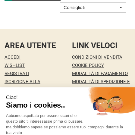
CARRELLO
BOS4PZ AL
Consigliati
CARRELLO
AREA UTENTE
LINK VELOCI
ACCEDI
CONDIZIONI DI VENDITA
WISHLIST
COOKIE POLICY
REGISTRATI
MODALITÀ DI PAGAMENTO
ISCRIZIONE ALLA
MODALITÀ DI SPEDIZIONE E
NEWSLETTER
RITIRO
CONTATTI
INFORMATIVA PRIVACY
MA.RI 29 S.A.S. DI MARCO PONZA & C.
- della Pace
146/c 36100 Vicenza ( VI)