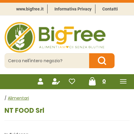
Passa
al
www.bigfree.it
Informativa Privacy
Contatti
contenuto
principale
BigFree
-
Punto
celiachia
Cerca
Prodotto
Cerca Prodotto
prodotti
0
inseriti
/
Alimentari
NT FOOD Srl