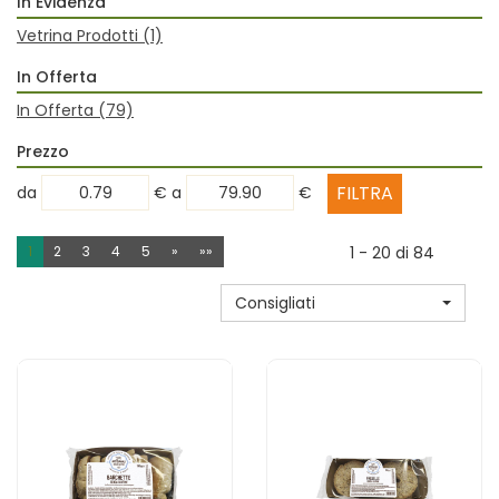
In Evidenza
Vetrina Prodotti
(1)
In Offerta
In Offerta
(79)
Prezzo
filtra
filtra
da
€
a
€
da
a
1
2
3
4
5
»
»»
1 - 20 di 84
Consigliati