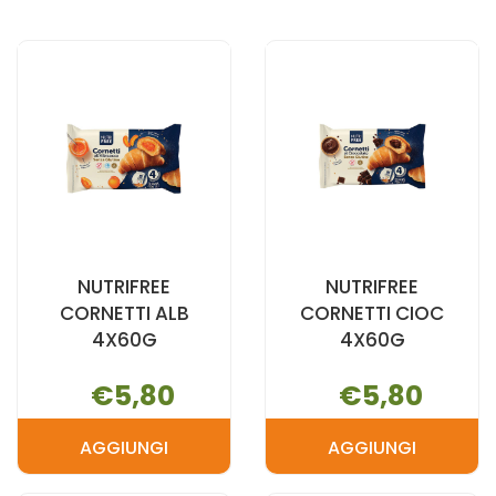
BUONI
CORN
VERI
FLAKES
250G
250G AL
FR AL
CARRELLO
CARRELLO
NUTRIFREE
NUTRIFREE
CORNETTI ALB
CORNETTI CIOC
4X60G
4X60G
€5,80
€5,80
AGGIUNGI
AGGIUNGI
AGGIUNGI NUTRIFREE
AGGIUNGI N
CORNETTI
CORNETTI