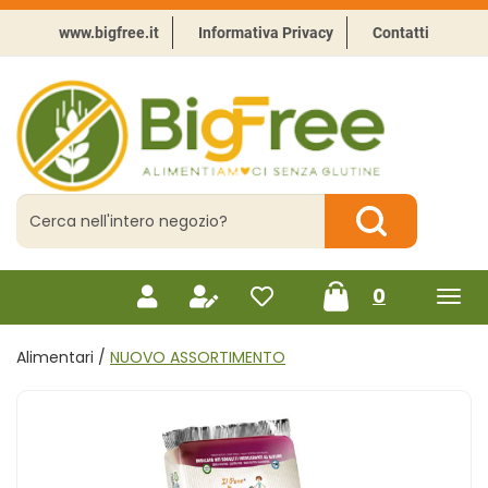
Passa
al
www.bigfree.it
Informativa Privacy
Contatti
contenuto
principale
BigFree
-
Punto
celiachia
Cerca
Prodotto
Cerca Prodotto
prodotti
0
inseriti
Alimentari /
NUOVO ASSORTIMENTO