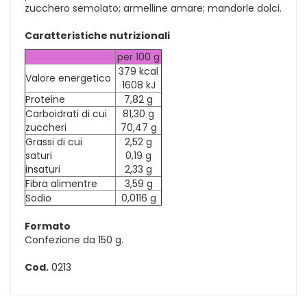
zucchero semolato; armelline amare; mandorle dolci.
Caratteristiche nutrizionali
per 100 g
379 kcal
Valore energetico
1608 kJ
Proteine
7,82 g
Carboidrati di cui
81,30 g
zuccheri
70,47 g
Grassi di cui
2,52 g
saturi
0,19 g
insaturi
2,33 g
Fibra alimentre
3,59 g
Sodio
0,0116 g
Formato
Confezione da 150 g.
Cod.
0213