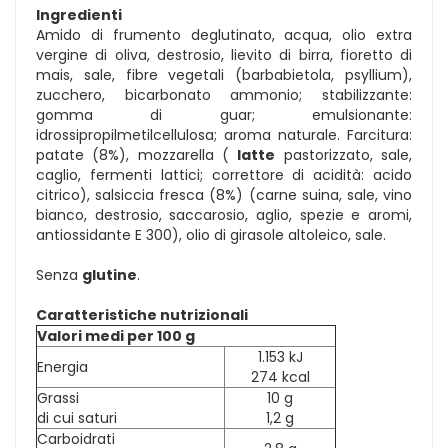
Ingredienti
Amido di frumento deglutinato, acqua, olio extra
vergine di oliva, destrosio, lievito di birra, fioretto di
mais, sale, fibre vegetali (barbabietola, psyllium),
zucchero, bicarbonato ammonio; stabilizzante:
gomma di guar; emulsionante:
idrossipropilmetilcellulosa; aroma naturale. Farcitura:
patate (8%), mozzarella (
latte
pastorizzato, sale,
caglio, fermenti lattici; correttore di acidità: acido
citrico), salsiccia fresca (8%) (carne suina, sale, vino
bianco, destrosio, saccarosio, aglio, spezie e aromi,
antiossidante E 300), olio di girasole altoleico, sale.
Senza
glutine
.
Caratteristiche nutrizionali
Valori medi per 100 g
1.153 kJ
Energia
274 kcal
Grassi
10 g
di cui saturi
1,2 g
Carboidrati