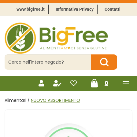
Passa
al
www.bigfree.it
Informativa Privacy
Contatti
contenuto
principale
BigFree
-
Punto
celiachia
Cerca
Prodotto
Cerca Prodotto
prodotti
0
inseriti
Alimentari /
NUOVO ASSORTIMENTO