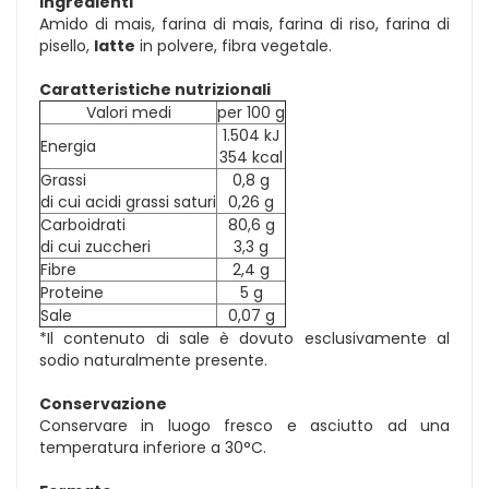
Ingredienti
Amido di mais, farina di mais, farina di riso, farina di
pisello,
latte
in polvere, fibra vegetale.
Caratteristiche nutrizionali
Valori medi
per 100 g
1.504 kJ
Energia
354 kcal
Grassi
0,8 g
di cui acidi grassi saturi
0,26 g
Carboidrati
80,6 g
di cui zuccheri
3,3 g
Fibre
2,4 g
Proteine
5 g
Sale
0,07 g
*Il contenuto di sale è dovuto esclusivamente al
sodio naturalmente presente.
Conservazione
Conservare in luogo fresco e asciutto ad una
temperatura inferiore a 30°C.