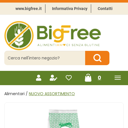
Passa
al
www.bigfree.it
Informativa Privacy
Contatti
contenuto
principale
BigFree
-
Punto
celiachia
Cerca
Prodotto
Cerca Prodotto
prodotti
0
inseriti
Alimentari /
NUOVO ASSORTIMENTO