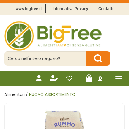
Passa
al
www.bigfree.it
Informativa Privacy
Contatti
contenuto
principale
BigFree
-
Punto
celiachia
Cerca
Prodotto
Cerca Prodotto
prodotti
0
inseriti
Alimentari /
NUOVO ASSORTIMENTO