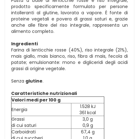
Pasta a base di lenticchie rosse e riso integrale,
prodotto specificamente formulato per persone
intolleranti al glutine, lavorata a vapore. É fonte di
proteine vegetali e povera di grassi saturi e, grazie
anche alle fibre del riso integrale, rappresenta un
alimento completo.
Ingredienti
Farina di lenticchie rosse (40%), riso integrale (21%),
mais giallo, mais bianco, riso, fibra di mais, fecola di
patate; emulsionante: mono e digliceridi degli acidi
grassi di origine vegetale.
Senza
glutine
.
Caratteristiche nutrizionali
Valori medi per 100 g
1.528 kJ
Energia
361 kcal
Grassi
3,0 g
di cui saturi
0,9 g
Carboidrati
67,4 g
di cui zuccheri
1,0 g