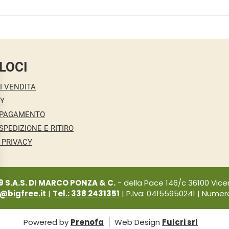
LOCI
I VENDITA
CY
 PAGAMENTO
SPEDIZIONE E RITIRO
 PRIVACY
9 S.A.S. DI MARCO PONZA & C.
- della Pace 146/c 36100 Vicen
i@bigfree.it
|
Tel.: 338 2431351
| P.Iva: 04155950241 | Numero 
Powered by
Prenofa
Web Design
Fulcri srl