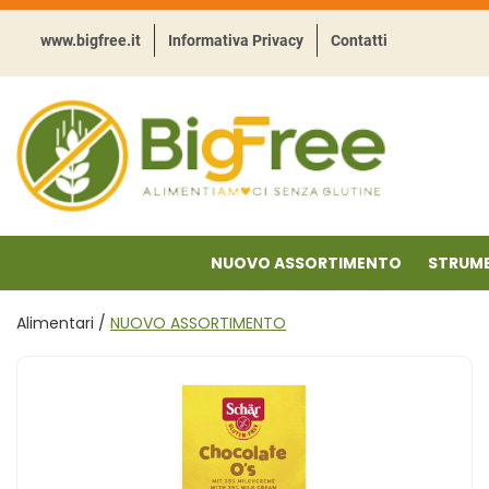
Passa
al
www.bigfree.it
Informativa Privacy
Contatti
contenuto
principale
BigFree
-
Punto
celiachia
NUOVO ASSORTIMENTO
STRUME
Alimentari /
NUOVO ASSORTIMENTO