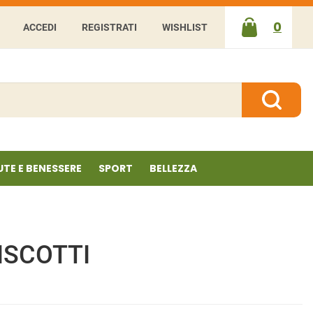
0
ACCEDI
REGISTRATI
WISHLIST
ARTICOLI
INSERITI
Cerca P
UTE E BENESSERE
SPORT
BELLEZZA
ISCOTTI