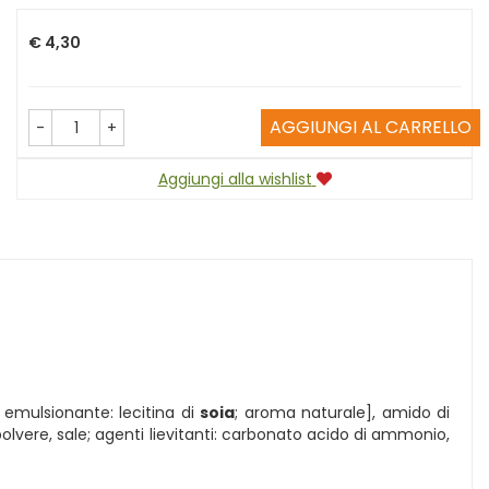
Prezzo
€ 4,30
AGGIUNGI AL CARRELLO
-
+
Aggiungi alla wishlist
; emulsionante: lecitina di
soia
; aroma naturale], amido di
polvere, sale; agenti lievitanti: carbonato acido di ammonio,