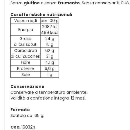
Senza
glutine
e senza
frumento
. Senza conservanti. Pu
Caratteristiche nutrizionali
Valori medi
per 100 g
2087 kJ
Energia
499 kcal
Grassi
24 g
di cui satuti
15 g
Carboidrati
62 g
di cui Zuccheri
31 g
Fibre
4,1 g
Proteine
6,6 g
Sale
1 g
Conservazione
Conservare a temperatura ambiente.
Validità a confezione integra: 12 mesi.
Formato
Scatola da 165 g.
Cod.
100324