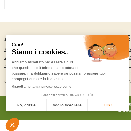
AREA UTENTE
LINK VE
ACCEDI
CONDIZIONI D
WISHLIST
COOKIE POLI
REGISTRATI
MODALITÀ DI
ISCRIZIONE ALLA NEWSLETTER
MODALITÀ DI 
CONTATTI
INFORMATIVA
MA.RI 2
ordin