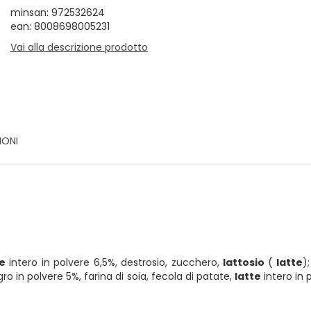
minsan: 972532624
ean: 8008698005231
Vai alla descrizione prodotto
IONI
te
intero in polvere 6,5%, destrosio, zucchero,
lattosio
(
latte
)
o in polvere 5%, farina di soia, fecola di patate,
latte
intero in 