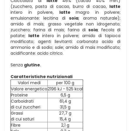
Cioccolato al
latte
46% (cacao 40% min.)
(zucchero, pasta di cacao, burro di cacao,
latte
intero in polvere,
latte
magro in polvere;
emulsionante: lecitina di
soia
; aroma naturale);
amido di mais; grasso vegetale non idrogenato;
zucchero; farina di mais; farina di
soia
; fecola di
patate;
latte
intero in polvere; amido di tapioca
modificato; agenti lievitanti: carbonato acido di
ammonio e di sodio; sale; amido di mais modificato;
acidificante: acido citrico.
Senza
glutine
.
Caratteristiche nutrizionali
Valori medi
per 100 g
Valore energetico
2196 kJ - 525 kcal
Proteine
6,5 g
Carboidrati
61,4 g
di cui zuccheri
31,5 g
Grassi
27,7 g
di cui saturi
15,4 g
Fibre
2,1 g