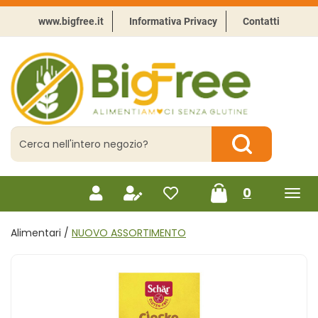
Passa
al
www.bigfree.it
Informativa Privacy
Contatti
contenuto
principale
BigFree
-
Punto
celiachia
Cerca
Prodotto
Cerca Prodotto
prodotti
0
inseriti
Alimentari /
NUOVO ASSORTIMENTO