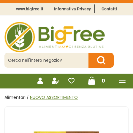
Passa
al
www.bigfree.it
Informativa Privacy
Contatti
contenuto
principale
BigFree
-
Punto
celiachia
Cerca
Prodotto
Cerca Prodotto
prodotti
0
inseriti
Alimentari /
NUOVO ASSORTIMENTO