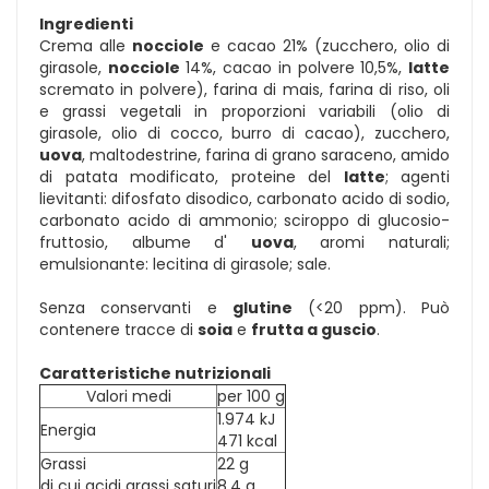
Ingredienti
Crema alle
nocciole
e cacao 21% (zucchero, olio di
girasole,
nocciole
14%, cacao in polvere 10,5%,
latte
scremato in polvere), farina di mais, farina di riso, oli
e grassi vegetali in proporzioni variabili (olio di
girasole, olio di cocco, burro di cacao), zucchero,
uova
, maltodestrine, farina di grano saraceno, amido
di patata modificato, proteine del
latte
; agenti
lievitanti: difosfato disodico, carbonato acido di sodio,
carbonato acido di ammonio; sciroppo di glucosio-
fruttosio, albume d'
uova
, aromi naturali;
emulsionante: lecitina di girasole; sale.
Senza conservanti e
glutine
(<20 ppm). Può
contenere tracce di
soia
e
frutta a guscio
.
Caratteristiche nutrizionali
Valori medi
per 100 g
1.974 kJ
Energia
471 kcal
Grassi
22 g
di cui acidi grassi saturi
8,4 g