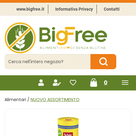
Passa
al
www.bigfree.it
Informativa Privacy
Contatti
contenuto
principale
BigFree
-
Punto
celiachia
Cerca
Prodotto
Cerca Prodotto
prodotti
0
inseriti
Alimentari /
NUOVO ASSORTIMENTO