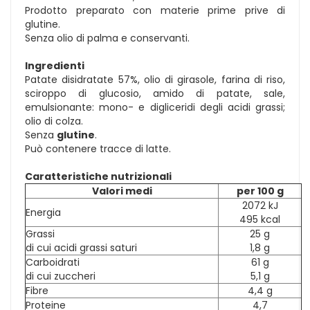
Prodotto preparato con materie prime prive di
glutine.
Senza olio di palma e conservanti.
Ingredienti
Patate disidratate 57%, olio di girasole, farina di riso,
sciroppo di glucosio, amido di patate, sale,
emulsionante: mono- e digliceridi degli acidi grassi;
olio di colza.
Senza
glutine
.
Può contenere tracce di latte.
Caratteristiche nutrizionali
Valori medi
per 100 g
2072 kJ
Energia
495 kcal
Grassi
25 g
di cui acidi grassi saturi
1,8 g
Carboidrati
61 g
di cui zuccheri
5,1 g
Fibre
4,4 g
Proteine
4,7