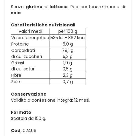
Senza
glutine
e
lattosio
. Può contenere tracce di
soia
.
Caratteristiche nutrizionali
Valori medi
per 100 g
Valore energetico
1535 kJ - 362 kcal
Proteine
6,0 g
Carboidrati
79,1 g
di cui zuccheri
5,3 g
Grassi
1,9 g
di cui saturi
0,5 g
Fibre
2,3 g
Sale
0,7 g
Conservazione
Validità a confezione integra: 12 mesi.
Formato
Scatola da 150 g.
Cod.
02406