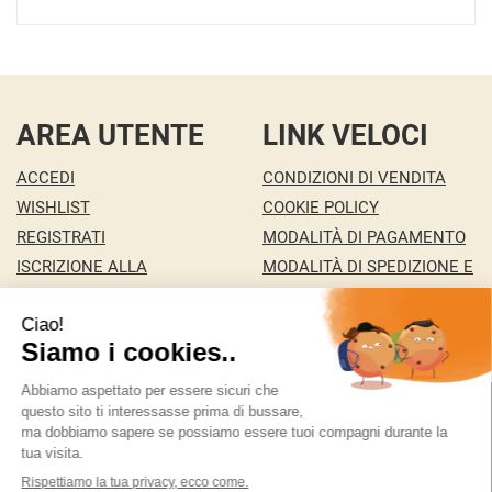
AREA UTENTE
LINK VELOCI
ACCEDI
CONDIZIONI DI VENDITA
WISHLIST
COOKIE POLICY
REGISTRATI
MODALITÀ DI PAGAMENTO
ISCRIZIONE ALLA
MODALITÀ DI SPEDIZIONE E
NEWSLETTER
RITIRO
CONTATTI
INFORMATIVA PRIVACY
MA.RI 29 S.A.S. DI MARCO PONZA & C.
- della Pace
146/c 36100 Vicenza ( VI)
ordini@bigfree.it
|
Tel.: 338 2431351
| P.Iva:
04155950241 | Numero R.E.A.: