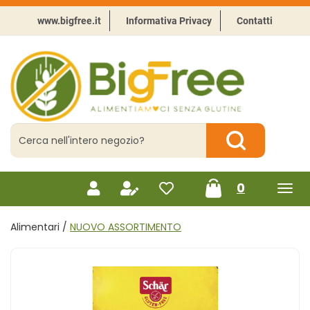
Passa
al
www.bigfree.it
Informativa Privacy
Contatti
contenuto
principale
BigFree
-
Punto
celiachia
Cerca
Prodotto
Cerca Prodotto
prodotti
0
inseriti
Alimentari /
NUOVO ASSORTIMENTO