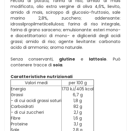
Fecola di patata, farina di riso, amido di mais
modificato, olio extra vergine di oliva 4,6%, lievito,
amido di mais, sciroppo di glucosio-fruttosio, sale
marino 2,8%, zucchero; addensante:
idrossilpropilmetilcellulosa; farina di riso integrale,
farina di grano saraceno; emulsionante: esteri mono-
e diacetiltartarici di mono- e digliceridi degli acidi
grassi; amido di riso; agente lievitante: carbonato
acido di ammonio; aroma naturale.
Senza conservanti,
glutine
e
lattosio
. Può
contenere tracce di
soia
.
Caratteristiche nutrizionali
Valori medi
per 100 g
Energia
1713 kJ/405 kcal
Grassi
6,7 g
- di cui acidi grassi saturi
1,8 g
Carboidrati
82 g
- di cui zuccheri
2,1 g
Fibre
1,6 g
Proteine
3,1 g
Sale
2,8 g