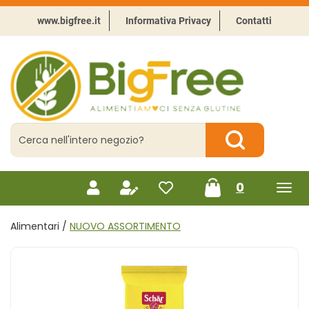
Passa
al
www.bigfree.it
Informativa Privacy
Contatti
contenuto
principale
BigFree
-
Punto
celiachia
Cerca
Prodotto
Cerca Prodotto
prodotti
0
inseriti
Alimentari /
NUOVO ASSORTIMENTO