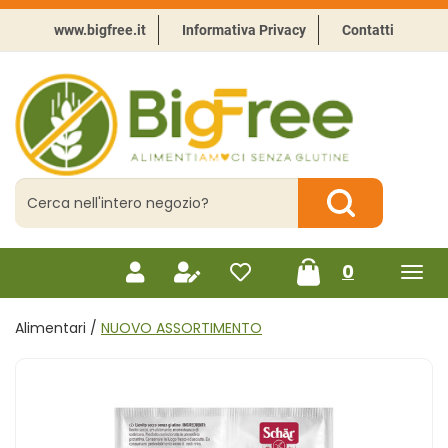
Passa
al
www.bigfree.it
Informativa Privacy
Contatti
contenuto
principale
BigFree
-
Punto
celiachia
Cerca
Prodotto
Cerca Prodotto
prodotti
0
inseriti
Alimentari /
NUOVO ASSORTIMENTO