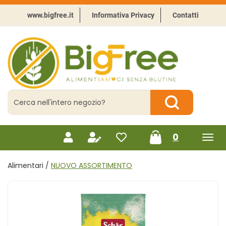
Passa
al
www.bigfree.it
Informativa Privacy
Contatti
contenuto
principale
BigFree
-
Punto
celiachia
Cerca
Prodotto
Cerca Prodotto
prodotti
0
inseriti
Alimentari /
NUOVO ASSORTIMENTO