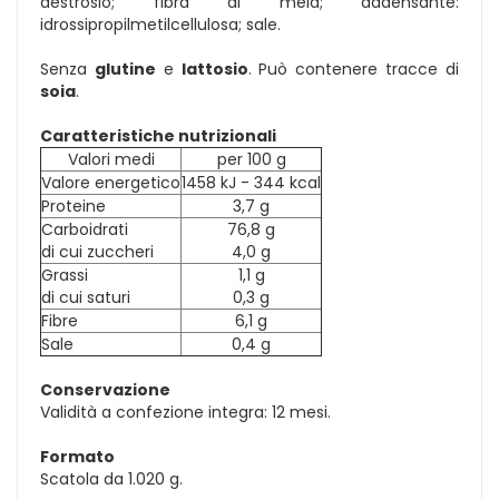
destrosio; fibra di mela; addensante:
idrossipropilmetilcellulosa; sale.
Senza
glutine
e
lattosio
. Può contenere tracce di
soia
.
Caratteristiche nutrizionali
Valori medi
per 100 g
Valore energetico
1458 kJ - 344 kcal
Proteine
3,7 g
Carboidrati
76,8 g
di cui zuccheri
4,0 g
Grassi
1,1 g
di cui saturi
0,3 g
Fibre
6,1 g
Sale
0,4 g
Conservazione
Validità a confezione integra: 12 mesi.
Formato
Scatola da 1.020 g.